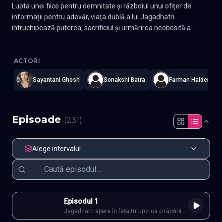
Lupta unei fiice pentru demnitate și războiul unui ofițer de
informații pentru adevăr, viața dublă a lui Jagadhatri
întruchipează puterea, sacrificiul și urmărirea neobosită a
dreptății.
Jagadhatri
—
Subtitrat în română
,
Namaste Serials
.
231 episoade
ACTORI
Sayantani Ghosh
Sonakshi Batra
Farman Haider
Episoade
(
231
)
Alege intervalul
Episodul 1
Jagadhatri apare în fața tuturor ca o tânără
blândă, obișnuită să-și înghită durerea și să-și