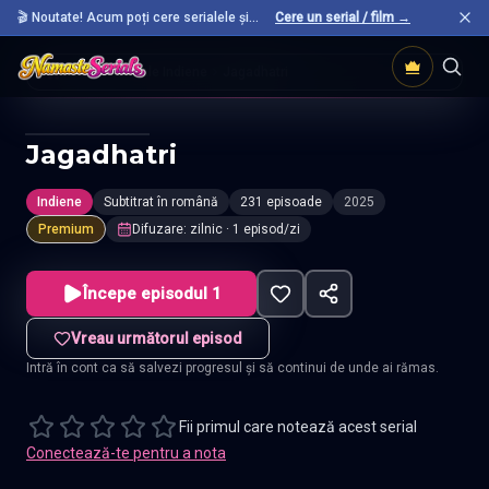
🎬 Noutate! Acum poți cere serialele și
Cere un serial / film →
filmele preferate care nu sunt încă pe site.
Acasă
Seriale Indiene
Jagadhatri
Jagadhatri
Indiene
Subtitrat în română
231 episoade
2025
Premium
Difuzare
:
zilnic
· 1 episod/zi
Începe episodul 1
Vreau următorul episod
Intră în cont ca să salvezi progresul și să continui de unde ai rămas.
Fii primul care notează acest serial
Conectează-te pentru a nota