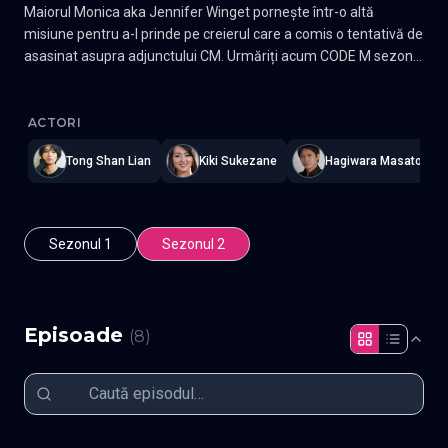
Maiorul Monica aka Jennifer Winget pornește într-o altă
misiune pentru a-l prinde pe creierul care a comis o tentativă de
asasinat asupra adjunctului CM. Urmăriți acum CODE M sezonul
2!
Code M
—
Subtitrat în română
,
Namaste Serials
.
8 episoade
,
Act
ACTORI
Tong Shan Lian
Kiki Sukezane
Hagiwara Masato
Sezonul 1
Sezonul 2
Episoade
(
8
)
Episodul 1
Episodul 2
Episodul 3
Episodul 4
Episodul 5
Episodul 6