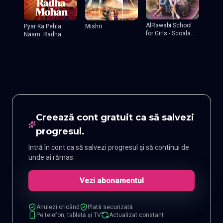
AlRawabi School
Pyar Ka Pehla
Mishri
for Girls - Scoala
Naam: Radha
de fete
Mohan
Creează cont gratuit ca să salvezi
progresul.
Intră în cont ca să salvezi progresul și să continui de
unde ai rămas.
Vezi abonamentul
Anulezi oricând
Plată securizată
Pe telefon, tabletă și TV
Actualizat constant