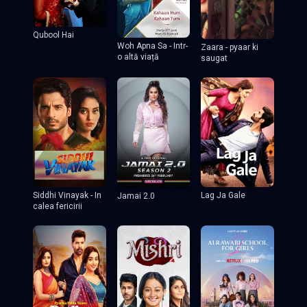
Qubool Hai
Woh Apna Sa - Intr-
Zaara - pyaar ki
o altă viață
saugat
Lag Ja Gale
Siddhi Vinayak - In
Jamai 2.0
calea fericirii