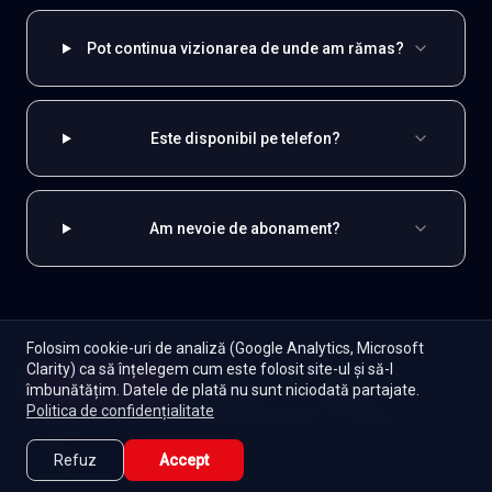
Pot continua vizionarea de unde am rămas?
Este disponibil pe telefon?
Am nevoie de abonament?
EXPLOREAZĂ ȘI
Folosim cookie-uri de analiză (Google Analytics, Microsoft
Clarity) ca să înțelegem cum este folosit site-ul și să-l
Indiene
Toate serialele
Abonament
Începe
îmbunătățim. Datele de plată nu sunt niciodată partajate.
Episoade
Lista mea
Politica de confidențialitate
Seriale de dramă
Seriale de familie
Telenovele
Seriale gratuite
Refuz
Accept
Caută
Lista Mea
Acasă
Seriale
Filme