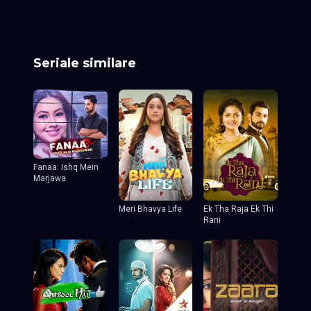
Episodul 7
Episodul 8 final
Seriale similare
Fanaa: Ishq Mein
Marjawa
Meri Bhavya Life
Ek Tha Raja Ek Thi
Rani