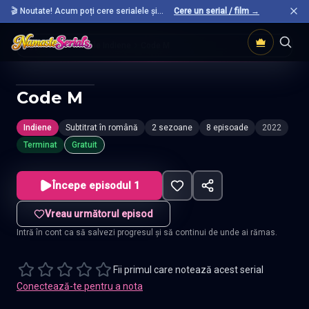
🎬 Noutate! Acum poți cere serialele și
Cere un serial / film →
filmele preferate care nu sunt încă pe site.
Acasă
Seriale Indiene
Code M
Code M
Indiene
Subtitrat în română
2 sezoane
8 episoade
2022
Terminat
Gratuit
Începe episodul 1
Vreau următorul episod
Intră în cont ca să salvezi progresul și să continui de unde ai rămas.
Fii primul care notează acest serial
Conectează-te pentru a nota