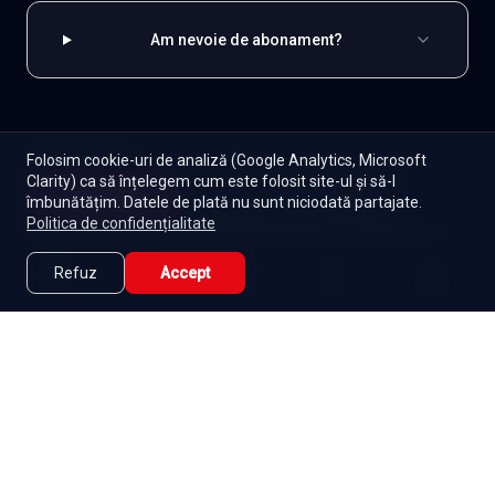
Am nevoie de abonament?
EXPLOREAZĂ ȘI
Folosim cookie-uri de analiză (Google Analytics, Microsoft
Clarity) ca să înțelegem cum este folosit site-ul și să-l
Indiene
Toate serialele
Abonament
Începe
îmbunătățim. Datele de plată nu sunt niciodată partajate.
Episoade
Lista mea
Politica de confidențialitate
Seriale de dramă
Seriale de familie
Telenovele
Seriale gratuite
Refuz
Accept
Caută
Lista Mea
Acasă
Seriale
Filme