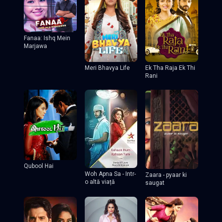
Fanaa: Ishq Mein
Marjawa
Meri Bhavya Life
Ek Tha Raja Ek Thi
Rani
Qubool Hai
Woh Apna Sa - Intr-
Zaara - pyaar ki
o altă viață
saugat