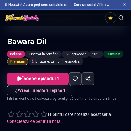
🎬 Noutate! Acum poți cere serialele și
Cere un serial / film →
filmele preferate care nu sunt încă pe site.
Acasă
Seriale Indiene
Bawara Dil
Bawara Dil
Indiene
Subtitrat în română
128 episoade
2021
Terminat
Premium
Difuzare
:
zilnic
· 1 episod/zi
Începe episodul 1
Vreau următorul episod
Intră în cont ca să salvezi progresul și să continui de unde ai rămas.
Fii primul care notează acest serial
Conectează-te pentru a nota