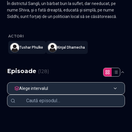
În districtul Sangli, un bărbat bun la suflet, dar needucat, pe
nume Shiva, și o fată dreaptă, educată și simplă, pe nume
Siddhi, sunt forțați de un politician local să se căsătorească.
Bawara Dil
—
Subtitrat în română
,
Namaste Serials
.
128 episoade
ACTORI
Tushar Phulke
Kinjal Dhamecha
Episoade
(
128
)
Alege intervalul
Episodul 1
Episodul 2
Episodul 3
Episodul 4
Episodul 5
Episodul 6
Episodul 7
Episodul 8
Episodul 9
Episodul 10
Episodul 11
Episodul 12
Episodul 13
Episodul 14
Episodul 15
Episodul 16