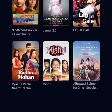
Lag Ja Gale
Siddhi Vinayak - In
Jamai 2.0
calea fericirii
AlRawabi School
Pyar Ka Pehla
Mishri
for Girls - Scoala
Naam: Radha
de fete
Mohan