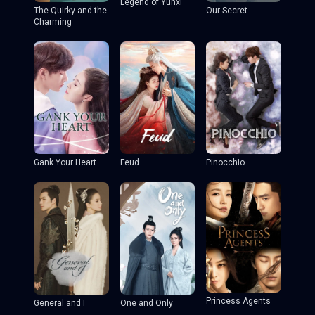
Legend of Yunxi
The Quirky and the
Our Secret
Charming
Gank Your Heart
Feud
Pinocchio
Princess Agents
General and I
One and Only