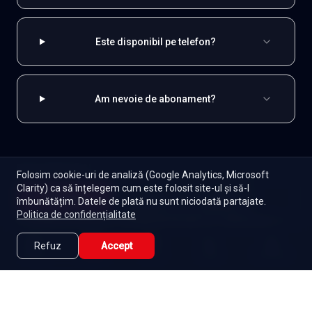
Este disponibil pe telefon?
Am nevoie de abonament?
EXPLOREAZĂ ȘI
Folosim cookie-uri de analiză (Google Analytics, Microsoft
Clarity) ca să înțelegem cum este folosit site-ul și să-l
Coreene
Toate serialele
Abonament
Începe
îmbunătățim. Datele de plată nu sunt niciodată partajate.
Episoade
Lista mea
Politica de confidențialitate
Seriale de dramă
Seriale de familie
Telenovele
Seriale gratuite
Refuz
Accept
Caută
Lista Mea
Acasă
Seriale
Filme