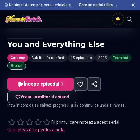
🎬 Noutate! Acum poți cere serialele și
Cere un serial / film →
filmele preferate care nu sunt încă pe site.
Acasă
Seriale Coreene
You And Everything Else
You and Everything Else
Coreene
Subtitrat în română
15 episoade
2025
Terminat
Gratuit
Începe episodul 1
Vreau următorul episod
Intră în cont ca să salvezi progresul și să continui de unde ai rămas.
Fii primul care notează acest serial
Conectează-te pentru a nota