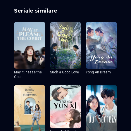
Seriale similare
May It Please the
Such a Good Love
Yong An Dream
Court