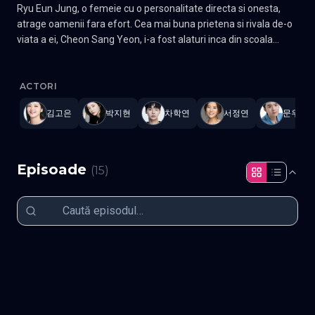
Ryu Eun Jung, o femeie cu o personalitate directa si onesta,
atrage oamenii fara efort. Cea mai buna prietena si rivala de-o
viata a ei, Cheon Sang Yeon, i-a fost alaturi inca din scoala
primara. Provenind dintr-o familie bogata si fiind extrem de
You and Everything Else
—
Subtitrat în română
,
Namaste Serials
.
talentata, Sang Yeon a fost mereu o sursa de gelozie pentru
Eun Jung, cu toate acestea, au ramas apropiate, chiar daca
ACTORI
uneori se detestau. De-a lungul anilor, cele doua se
김고은
박지현
차학연
서정연
문우진
indeparteaza si se reapropie, reconectandu-se in adolescenta,
la 20 si, din nou, la 30 de ani. Acum, la 42 de ani, Eun Jung este
scenarista, iar Sang Yeon, o producatoare de film de succes.
Intr-o zi, Sang Yeon apare pe neasteptate in fata lui Eun Jung,
Episoade
(
15
)
cerandu-i o favoare neasteptata, care va schimba cursul vietilor
lor. Gen Drama Actori: Kim Go-eun, Park Ji-hyun, Kim Gun-woo
Episodul 1
Episodul 2
Episodul 3
Episodul 4
Episodul 5
Episodul 6
Episodul 7
Episodul 8
Episodul 9
Episodul 10
Episodul 11
Episodul 12
Episodul 13
Episodul 14
Episodul 15 final