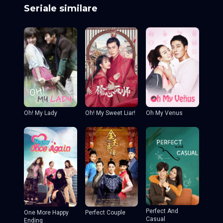
seo, Moon Sang-min, Kim Do-wan
Seriale similare
Oh! My Sweet Liar!
Oh! My Lady
Oh My Venus
Perfect And
One More Happy
Perfect Couple
Casual
Ending