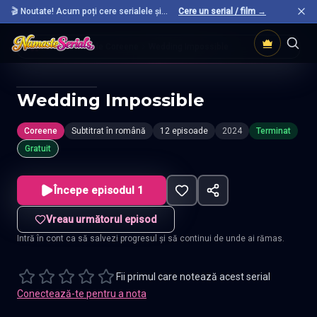
🎬 Noutate! Acum poți cere serialele și
Cere un serial / film →
filmele preferate care nu sunt încă pe site.
Acasă
Seriale Coreene
Wedding Impossible
Wedding Impossible
Coreene
Subtitrat în română
12 episoade
2024
Terminat
Gratuit
Începe episodul 1
Vreau următorul episod
Intră în cont ca să salvezi progresul și să continui de unde ai rămas.
Fii primul care notează acest serial
Conectează-te pentru a nota