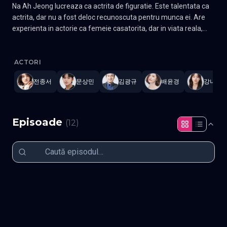
Na Ah Jeong lucreaza ca actrita de figuratie. Este talentata ca
actrita, dar nu a fost deloc recunoscuta pentru munca ei. Are
experienta in actorie ca femeie casatorita, dar in viata reala,
viata ei sentimentala este pe plan secundar din cauza realitatii
Wedding Impossible
—
Subtitrat în română
,
Namaste Serials
.
12 
sale dificile. Ea are un prieten de sex masculin pe nume Lee Do
Han, pe care il cunoaste de 15 ani. Do Han este fiul unei familii
ACTORI
chaebol care conduce grupul LJ. El este impins de familia sa sa
전종서
문상민
김광규
배윤경
강나언
se casatoreasca, dar are un secret pentru care nu se poate
casatori. Do Han se adreseaza prietenei sale Ah Jeong si o
intreaba daca ar vrea sa se comporte ca sotia si nora familiei
sale. Ea accepta oferta si se pregateste sa joace primul rol
Episoade
(
12
)
principal din viata ei ca sotie a lui Do Han. In acel moment, ea
are parte de un perturbator neasteptat. Acea persoana este
Lee Ji Han, care este fratele mai mic al lui Do Han. Ji Han are
ambitia de a-l face pe fratele sau mai mare, Do Han, succesorul
Episodul 1
Episodul 2
grupului LJ. Ji Han munceste din greu pentru a-si atinge scopul,
Episodul 3
Episodul 4
Episodul 5
Episodul 6
Episodul 7
Episodul 8
dar planul sau este perturbat de anuntul brusc de nunta al
Episodul 9
Episodul 10
Episodul 11
Episodul 12 final
fratelui sau. Ji Han incearca acum sa impiedice nunta fratelui
sau si o aduce pe Yoon Chae Won in peisaj ca potentiala
mireasa a fratelui sau. Gen Comedie, Drama Actori: Jun Jong-