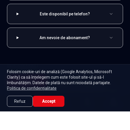
Este disponibil pe telefon?
Am nevoie de abonament?
EXPLOREAZĂ ȘI
Folosim cookie-uri de analiză (Google Analytics, Microsoft
Clarity) ca să înțelegem cum este folosit site-ul și să-l
Coreene
Toate serialele
Abonament
Începe
îmbunătățim. Datele de plată nu sunt niciodată partajate.
Episoade
Lista mea
Politica de confidențialitate
Seriale de dramă
Seriale de familie
Telenovele
Seriale gratuite
Refuz
Accept
Caută
Lista Mea
Acasă
Seriale
Filme