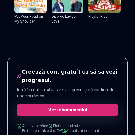
Put Your Head on
Divorce Lawyer in
Playful Kiss
My Shoulder
Love
Creează cont gratuit ca să salvezi
progresul.
Intră în cont ca să salvezi progresul și să continui de
unde ai rămas.
Vezi abonamentul
Anulezi oricând
Plată securizată
Pe telefon, tabletă și TV
Actualizat constant