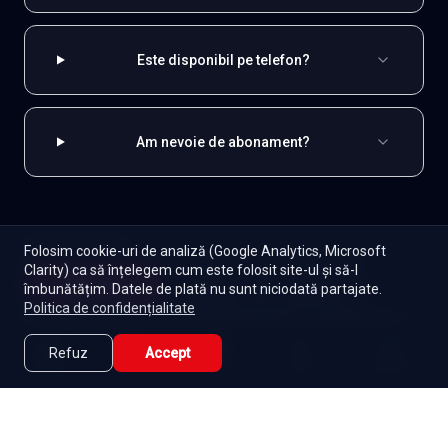
Este disponibil pe telefon?
Am nevoie de abonament?
EXPLOREAZĂ ȘI
Folosim cookie-uri de analiză (Google Analytics, Microsoft
Clarity) ca să înțelegem cum este folosit site-ul și să-l
Coreene
Toate serialele
Abonament
Începe
îmbunătățim. Datele de plată nu sunt niciodată partajate.
Episoade
Lista mea
Politica de confidențialitate
Seriale de dramă
Seriale de familie
Telenovele
Seriale gratuite
Refuz
Accept
Caută
Lista Mea
Acasă
Seriale
Filme