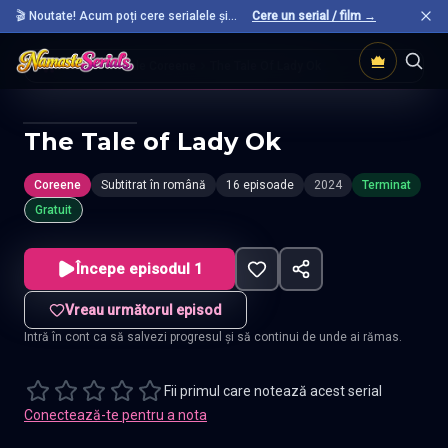
🎬 Noutate! Acum poți cere serialele și
Cere un serial / film →
filmele preferate care nu sunt încă pe site.
Acasă
Seriale Coreene
The Tale Of Lady Ok
The Tale of Lady Ok
Coreene
Subtitrat în română
16 episoade
2024
Terminat
Gratuit
Începe episodul 1
Vreau următorul episod
Intră în cont ca să salvezi progresul și să continui de unde ai rămas.
Fii primul care notează acest serial
Conectează-te pentru a nota