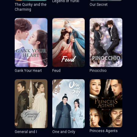
Legend of Yunxi
The Quirky and the
Our Secret
Charming
Gank Your Heart
Feud
Pinocchio
Princess Agents
General and I
One and Only