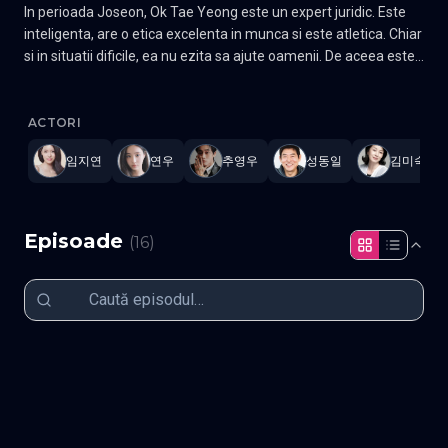
In perioada Joseon, Ok Tae Yeong este un expert juridic. Este
inteligenta, are o etica excelenta in munca si este atletica. Chiar
si in situatii dificile, ea nu ezita sa ajute oamenii. De aceea este
iubita de cei din jurul ei, dar are un secret. Secretul ei este ca
The Tale of Lady Ok
—
Subtitrat în română
,
Namaste Serials
.
16 
numele, sotul si statutul ei sunt toate false. Se intampla sa il
intalneasca pe Cheon Seung Wi. El este un povestitor si
ACTORI
calatoreste prin toata tara, recitand romane oamenilor. O
임지연
연우
추영우
성동일
김미숙
intalneste pe Ok Tae Yeong si se indragosteste de ea la prima
vedere. Ramane langa ea si o ajuta in orice situatie. Gen Thriller,
Romantic, Drama Actori: Lim Ji-yeon, Choo Young-woo,
Yeonwoo, Kim Jae-won
Episoade
(
16
)
Episodul 1
Episodul 2
Episodul 3
Episodul 4
Episodul 5
Episodul 6
Episodul 7
Episodul 8
Episodul 9
Episodul 10
Episodul 11
Episodul 12
Episodul 13
Episodul 14
Episodul 15
Episodul 16 final