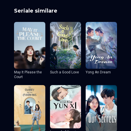
Seriale similare
May It Please the
Such a Good Love
Yong An Dream
Court