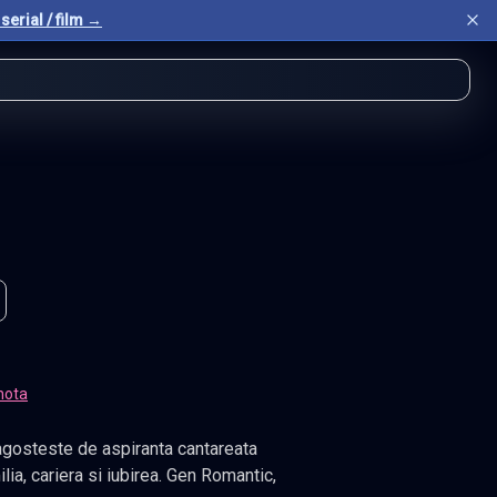
serial / film →
nota