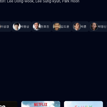
ori: Lee Dong-wook, Lee Sung-kyun, Park Hoon
Guy
—
Subtitrat în română
,
Namaste Serials
.
14 episoade
,
Actualizat 
이성경
박원상
천호진
김도윤
박훈
박명신
Episodul 3
Episodul 4
Episodul 8
Episodul 9
2
Episodul 13
Episodul 14 