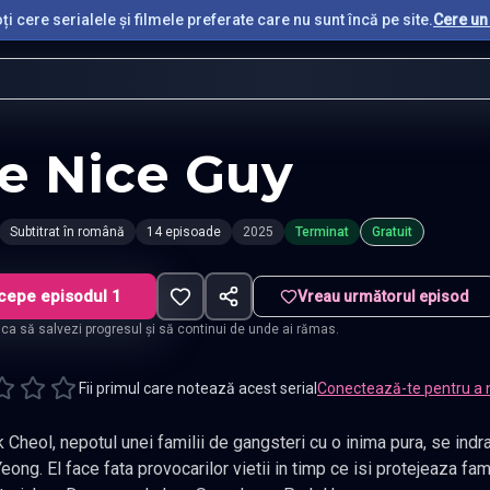
i cere serialele și filmele preferate care nu sunt încă pe site.
Cere un 
e Nice Guy
Subtitrat în română
14 episoade
2025
Terminat
Gratuit
cepe episodul 1
Vreau următorul episod
t ca să salvezi progresul și să continui de unde ai rămas.
Fii primul care notează acest serial
Conectează-te pentru a 
, nepotul unei familii de gangsteri cu o inima pura, se indragosteste de aspiranta cantareata
za familia, cariera si iubirea. Gen Romantic,