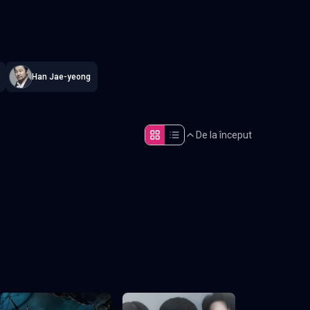
constant
.
Han Jae-yeong
De la început
Episodul 5
Episodul 10
final