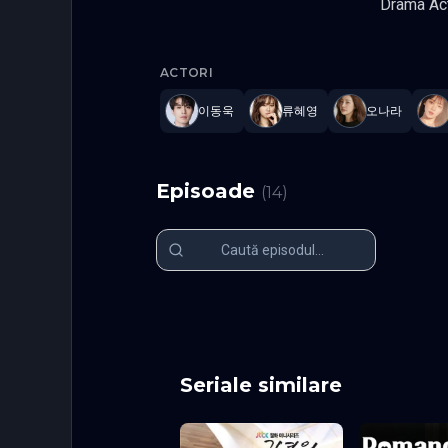
Drama Act
The Nice 
ACTORI
이동욱
류혜영
오나라
Episoade
(
14
)
Episodul 1
Episodul 2
Episodul 6
Episodul 7
Episodul 11
Episodul 1
Seriale similare