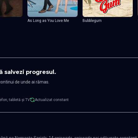
As Long as You Love Me
Bubblegum
ă salvezi progresul.
 continui de unde ai rămas.
efon, tabletă și TV
Actualizat constant
mână pe Namaste Serials: 14 episoade, episoade noi adăugate constant,