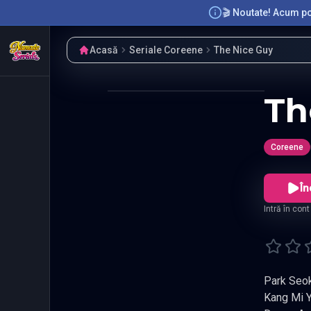
🎬 Noutate! Acum poț
Acasă
Seriale Coreene
The Nice Guy
Th
Coreene
În
Intră în con
Park Seok Cheol
Kang Mi Yeong. El face fata provocarilor vietii in timp ce isi protejea