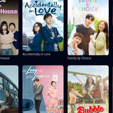
Accidentally in Love
 House
Family by Choice