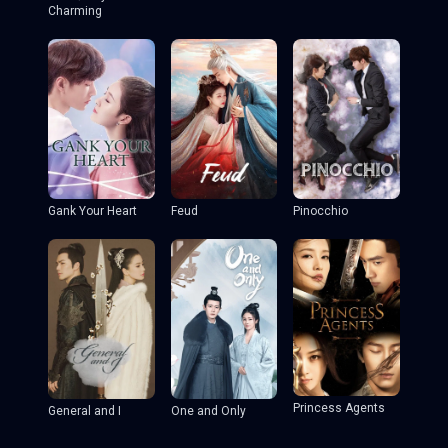
Charming
Gank Your Heart
Feud
Pinocchio
Princess Agents
General and I
One and Only