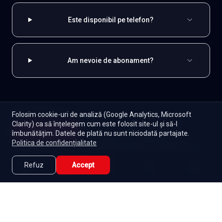
Este disponibil pe telefon?
Am nevoie de abonament?
EXPLOREAZĂ ȘI
Folosim cookie-uri de analiză (Google Analytics, Microsoft
Clarity) ca să înțelegem cum este folosit site-ul și să-l
Coreene
Toate serialele
Abonament
Începe
îmbunătățim. Datele de plată nu sunt niciodată partajate.
Episoade
Lista mea
Politica de confidențialitate
Seriale de dramă
Seriale de familie
Telenovele
Seriale gratuite
Refuz
Accept
Caută
Lista Mea
Acasă
Seriale
Filme