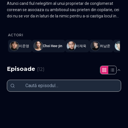
Atunci cand fiul nelegitim al unui proprietar de conglomerat
coreean se asociaza cu ambitiosul sau prieten din copilarie, cei
doi nu se vor da in laturi de la nimic pentru a-si castiga locul in
varful lantului trofic al societatii. Nascut intr-o familie
The Impossible Heir
—
Subtitrat în română
,
Namaste Serials
.
12 
monoparentala saraca, Kang In Ha nu are nimic altceva in afara
de frumusetea si farmecul sau, dar este avid de succes.
ACTORI
Hotarat sa faca ceva pentru sine, indiferent de costuri, In Ha
이준영
Choi Hee-jin
이재욱
허남준
이
descopera ca tatal sau este presedintele grupului de mare
succes Kang Oh si isi lasa in urma viata de saracie. Alungat de
restul noii sale familii, In Ha se asociaza cu prietenul sau
inzestrat intelectual Han Tae Oh, punand la cale inca de la o
Episoade
(
12
)
varsta frageda un plan pentru a prelua compania si a-si
adjudeca locurile in varful societatii. Realizand succesul de
timpuriu, cei doi isi incep constant ascensiunea pana cand o
femeie la fel de ambitioasa, cu un trecut la fel de tulbure,
Episodul 1
Episodul 2
ameninta sa le deraieze planurile pentru totdeauna. Gen Drama
Episodul 3
Episodul 4
Episodul 5
Episodul 6
Episodul 7
Episodul 8
Actori: Lee Jae-wook, Lee Jun-young, Hong Su-zu, Lee Ji-hoon
Episodul 9
Episodul 10
Episodul 11
Episodul 12 final