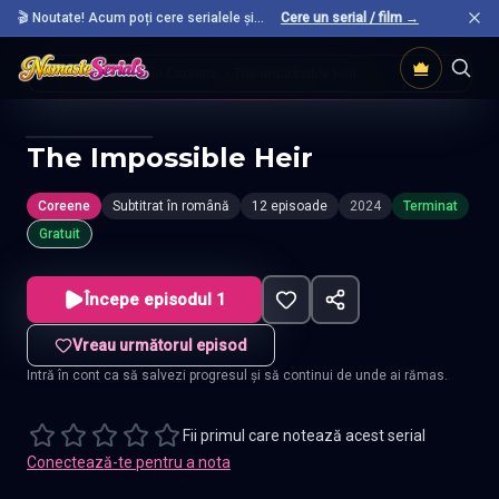
🎬 Noutate! Acum poți cere serialele și
Cere un serial / film →
filmele preferate care nu sunt încă pe site.
Acasă
Seriale Coreene
The Impossible Heir
The Impossible Heir
Coreene
Subtitrat în română
12 episoade
2024
Terminat
Gratuit
Începe episodul 1
Vreau următorul episod
Intră în cont ca să salvezi progresul și să continui de unde ai rămas.
Fii primul care notează acest serial
Conectează-te pentru a nota