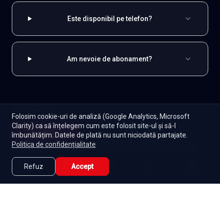
Este disponibil pe telefon?
Am nevoie de abonament?
EXPLOREAZĂ ȘI
Folosim cookie-uri de analiză (Google Analytics, Microsoft
Clarity) ca să înțelegem cum este folosit site-ul și să-l
Coreene
Toate serialele
Abonament
Începe
îmbunătățim. Datele de plată nu sunt niciodată partajate.
Episoade
Lista mea
Politica de confidențialitate
Seriale de dramă
Seriale de familie
Telenovele
Seriale gratuite
Refuz
Accept
Caută
Lista Mea
Acasă
Seriale
Filme