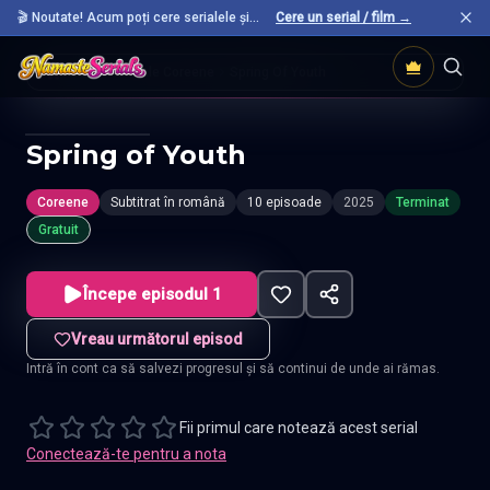
🎬 Noutate! Acum poți cere serialele și
Cere un serial / film →
filmele preferate care nu sunt încă pe site.
Acasă
Seriale Coreene
Spring Of Youth
Spring of Youth
Coreene
Subtitrat în română
10 episoade
2025
Terminat
Gratuit
Începe episodul 1
Vreau următorul episod
Intră în cont ca să salvezi progresul și să continui de unde ai rămas.
Fii primul care notează acest serial
Conectează-te pentru a nota