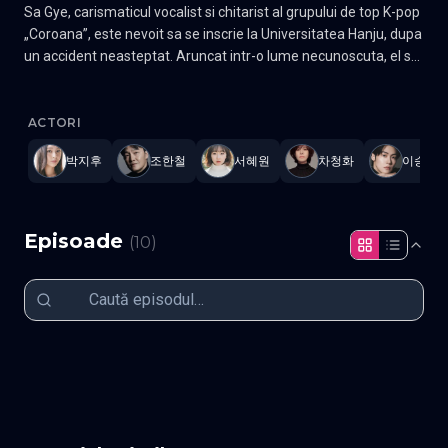
Sa Gye, carismaticul vocalist si chitarist al grupului de top K-pop
„Coroana”, este nevoit sa se inscrie la Universitatea Hanju, dupa
un accident neasteptat. Aruncat intr-o lume necunoscuta, el se
descurca haotic in viata de student si o intalneste pe Kim Bom,
Spring of Youth
—
Subtitrat în română
,
Namaste Serials
.
10 epis
o vocalista talentata din trupa „Tusagye”, care visase odata sa
studieze la o universitate de prestigiu, dar s-a orientat catre
ACTORI
muzica dupa moartea mamei sale, acum sase ani. Pe masura
박지후
조한철
서혜원
차청화
이승협
ce se apropie, pasiunea lui Sa Gye pentru muzica se reaprinde
si el formeaza o trupa misterioasa pentru a incepe din nou sa
cante. Intre timp, Seo Tae Yang, un chitarist stralucit si student
la medicina provenind dintr-o familie de medici, adauga
Episoade
(
10
)
tensiune, concurand cu Sa Gye atat pe plan muzical, cat si
personal. Prinsi intre iubire, rivalitate si armonie, cei trei incep un
nou capitol in calatoria lor muzicala. Gen Romantic Actori: Ha
Yoo-joon, Park Ji-hu, Lee Seung-hyub Seo Hye-won, Kim Seon-
Episodul 1
Episodul 2
min
Episodul 3
Episodul 4
Episodul 5
Episodul 6
Episodul 7
Episodul 8
Episodul 9
Episodul 10 final