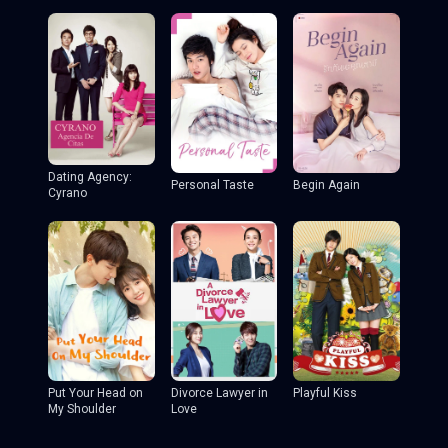
Dating Agency:
Personal Taste
Begin Again
Cyrano
Put Your Head on
Divorce Lawyer in
Playful Kiss
My Shoulder
Love