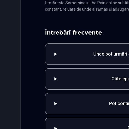
Urmărește Something in the Rain online subti
constant, reluare de unde ai rămas și adăugare î
Întrebări frecvente
Unde pot urmări 
Câte ep
Pot cont