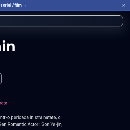
serial / film →
in
nota
Gen Romantic Actori: Son Ye-jin,