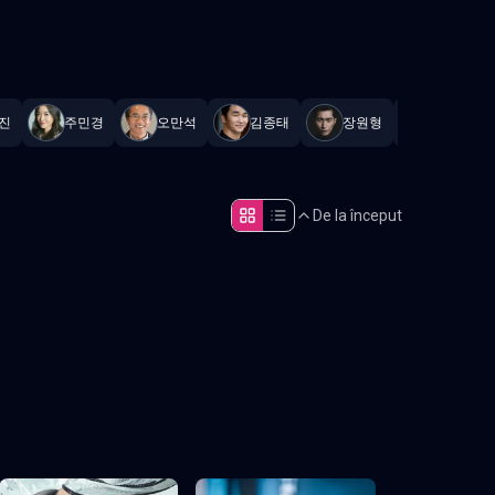
tualizat constant
.
진
주민경
오만석
김종태
장원형
윤종석
De la început
Episodul 5
Episodul 10
Episodul 15