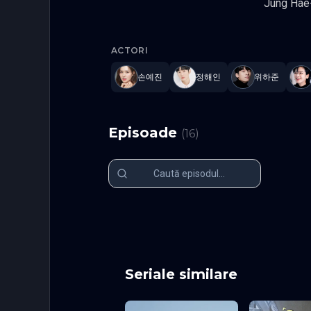
Jung Hae
Something 
ACTORI
손예진
정해인
위하준
Episoade
(
16
)
Episodul 1
Episodul 2
Episodul 6
Episodul 7
Episodul 11
Episodul 1
Episodul 16 final
Seriale similare