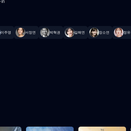
-in
in the Rain
—
Subtitrat în română
,
Namaste Serials
.
16 episoade
,
Ac
이주영
서정연
박혁권
길해연
장소연
정유
Episodul 3
Episodul 4
Episodul 8
Episodul 9
2
Episodul 13
Episodul 14