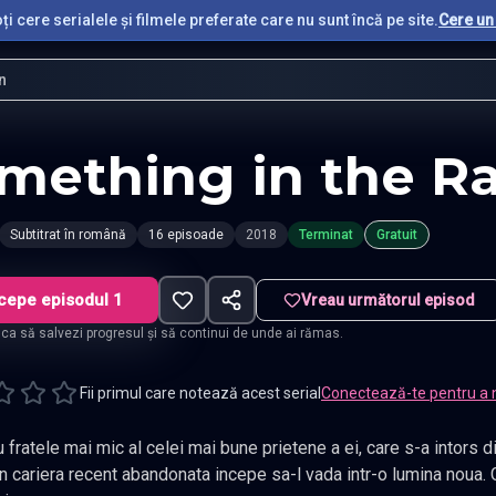
i cere serialele și filmele preferate care nu sunt încă pe site.
Cere un 
n
mething in the Ra
Subtitrat în română
16 episoade
2018
Terminat
Gratuit
cepe episodul 1
Vreau următorul episod
t ca să salvezi progresul și să continui de unde ai rămas.
Fii primul care notează acest serial
Conectează-te pentru a 
 mai mic al celei mai bune prietene a ei, care s-a intors dintr-o perioada in strainatate, o
n cariera recent abandonata incepe sa-l vada intr-o lumina noua. 