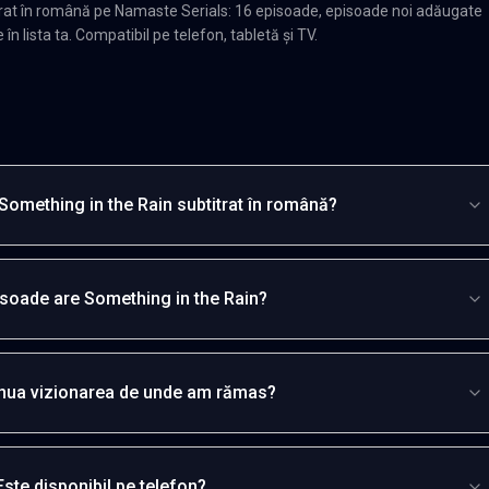
trat în română pe Namaste Serials: 16 episoade, episoade noi adăugate
n lista ta. Compatibil pe telefon, tabletă și TV.
Something in the Rain subtitrat în română?
isoade are Something in the Rain?
inua vizionarea de unde am rămas?
Este disponibil pe telefon?