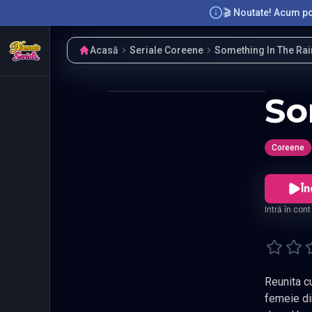
🎬 Noutate! Acum poț
Acasă
Seriale Coreene
Something In The Rai
So
Coreene
În
Intră în con
Reunita cu fratele
femeie di