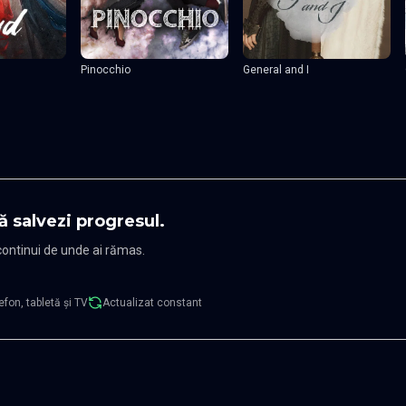
Pinocchio
General and I
ă salvezi progresul.
 continui de unde ai rămas.
efon, tabletă și TV
Actualizat constant