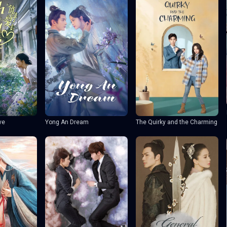
ve
Yong An Dream
The Quirky and the Charming