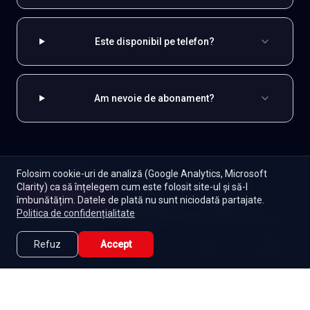
Este disponibil pe telefon?
Am nevoie de abonament?
EXPLOREAZĂ ȘI
Folosim cookie-uri de analiză (Google Analytics, Microsoft
Clarity) ca să înțelegem cum este folosit site-ul și să-l
Coreene
Toate serialele
Abonament
Începe
îmbunătățim. Datele de plată nu sunt niciodată partajate.
Episoade
Lista mea
Politica de confidențialitate
Seriale de dramă
Seriale de familie
Telenovele
Seriale gratuite
Refuz
Accept
Caută
Lista Mea
Acasă
Seriale
Filme