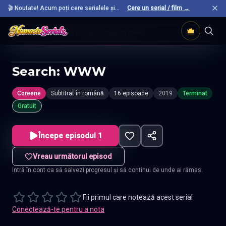
🎬 Noutate! Acum poți cere serialele și
Cere un serial / film →
filmele preferate care nu sunt încă pe site.
Acasă
Seriale Coreene
Search Www
Search: WWW
Coreene
Subtitrat în română
16 episoade
2019
Terminat
Gratuit
Începe episodul 1
Vreau următorul episod
Intră în cont ca să salvezi progresul și să continui de unde ai rămas.
Fii primul care notează acest serial
Conectează-te pentru a nota