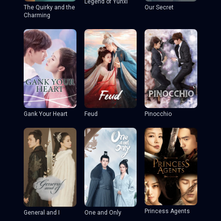
Legend of Yunxi
The Quirky and the
Our Secret
Charming
Gank Your Heart
Feud
Pinocchio
Princess Agents
General and I
One and Only