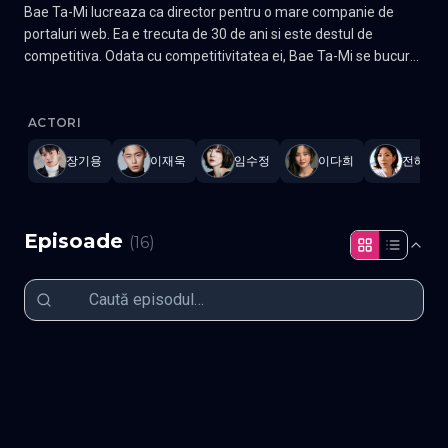
Bae Ta-Mi lucreaza ca director pentru o mare companie de
portaluri web. Ea e trecuta de 30 de ani si este destul de
competitiva. Odata cu competitivitatea ei, Bae Ta-Mi se bucura
de succes. Metodele pe care le foloseste sa castige o fac sa se
Search: WWW
—
Subtitrat în română
,
Namaste Serials
.
16 episo
intrebe daca face ce trebuie cu viata ei. A sacrificat prea mult
din viata personala pentru succes? Park Mo-Gun este un barbat
ACTORI
de 20 si ceva de ani si este un compozitor talentat. El creeaza
장기용
이재욱
임수정
이다희
전혜진
muzica pentru jocuri video. Park Mo-Gun se intalneste cu Bae
Ta-Mi in probleme de serviciu. El se indragosteste de ea
datorita spiritului sau competitiv. Gen Romantic, Melodrama
Actori: Im Soo-jung, Lee Da-hee, Jeon Hye-jin, Jang Ki-yong
Episoade
(
16
)
Episodul 1
Episodul 2
Episodul 3
Episodul 4
Episodul 5
Episodul 6
Episodul 7
Episodul 8
Episodul 9
Episodul 10
Episodul 11
Episodul 12
Episodul 13
Episodul 14
Episodul 15
Episodul 16