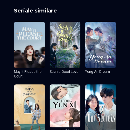
Seriale similare
May It Please the
Such a Good Love
Yong An Dream
Court