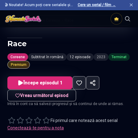
🎬 Noutate! Acum poți cere serialele și
Cere un serial / film →
filmele preferate care nu sunt încă pe site.
Acasă
Seriale Coreene
Race
Race
Coreene
Subtitrat în română
12 episoade
2023
Terminat
Premium
Începe episodul 1
Vreau următorul episod
Intră în cont ca să salvezi progresul și să continui de unde ai rămas.
Fii primul care notează acest serial
Conectează-te pentru a nota