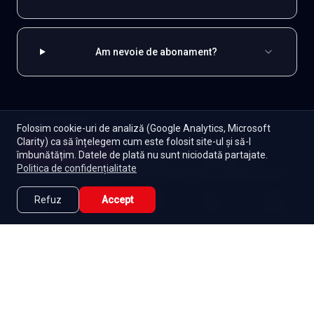
Am nevoie de abonament?
EXPLOREAZĂ ȘI
Folosim cookie-uri de analiză (Google Analytics, Microsoft
Clarity) ca să înțelegem cum este folosit site-ul și să-l
Coreene
Toate serialele
Abonament
Începe
îmbunătățim. Datele de plată nu sunt niciodată partajate.
Episoade
Lista mea
Politica de confidențialitate
Seriale de dramă
Seriale de familie
Telenovele
Seriale gratuite
Refuz
Accept
Caută
Lista Mea
Acasă
Seriale
Filme