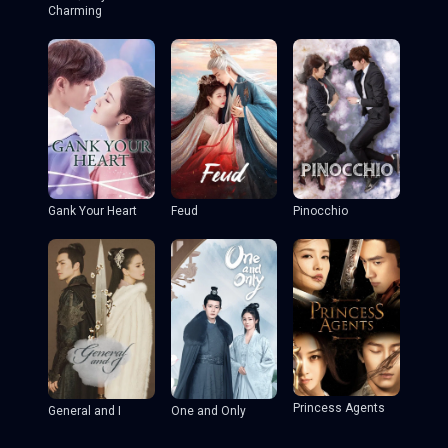
Charming
Gank Your Heart
Feud
Pinocchio
Princess Agents
General and I
One and Only