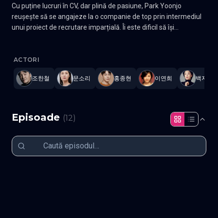
Cu puține lucruri în CV, dar plină de pasiune, Park Yoonjo
reușește să se angajeze la o companie de top prin intermediul
unui proiect de recrutare imparțială. Îi este dificil să își
demonstreze valoarea la locul de muncă, însă ea continuă să
Race
—
Subtitrat în română
,
Namaste Serials
.
12 episoade
,
Actua
se întreacă cu vechiul ei prieten și coleg Ryu Jaemin, cu modelul
ei în viață, Goo Yijung, și cu cel mai bun susținător al ei, Seo
ACTORI
Donghoon. Gen Drama, Romantic, Melodrama Actori: Lee Yun
조한철
문소리
홍종현
이연희
백지원
Hee, Hong Jong Hyun, Moon So Ri, U-Know
Episoade
(
12
)
Episodul 1
Episodul 2
Episodul 3
Episodul 4
Episodul 5
Episodul 6
Episodul 7
Episodul 8
Episodul 9
Episodul 10
Episodul 11
Episodul 12