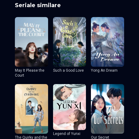
Seriale similare
May It Please the
Such a Good Love
Yong An Dream
Court
Legend of Yunxi
The Quirky and the
Our Secret