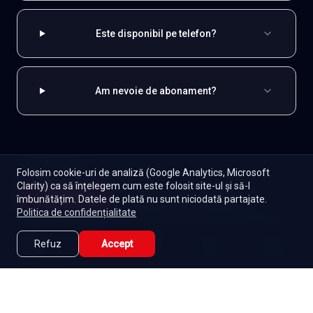
Este disponibil pe telefon?
Am nevoie de abonament?
EXPLOREAZĂ ȘI
Folosim cookie-uri de analiză (Google Analytics, Microsoft
Clarity) ca să înțelegem cum este folosit site-ul și să-l
Coreene
Toate serialele
Abonament
Începe
îmbunătățim. Datele de plată nu sunt niciodată partajate.
Episoade
Lista mea
Politica de confidențialitate
Seriale de dramă
Seriale de familie
Telenovele
Seriale gratuite
Refuz
Accept
Caută
Lista Mea
Acasă
Seriale
Filme