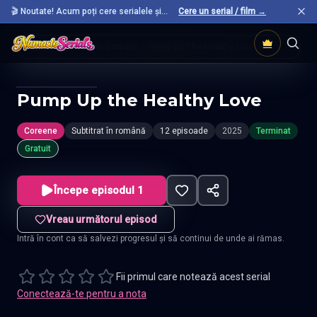
🎬 Noutate! Acum poți cere serialele și
Cere un serial / film →
filmele preferate care nu sunt încă pe site.
Acasă
Seriale Coreene
Pump Up The Healthy Love
Pump Up the Healthy Love
Coreene
Subtitrat în română
12 episoade
2025
Terminat
Gratuit
Începe episodul 1
Vreau următorul episod
Intră în cont ca să salvezi progresul și să continui de unde ai rămas.
Fii primul care notează acest serial
Conectează-te pentru a nota