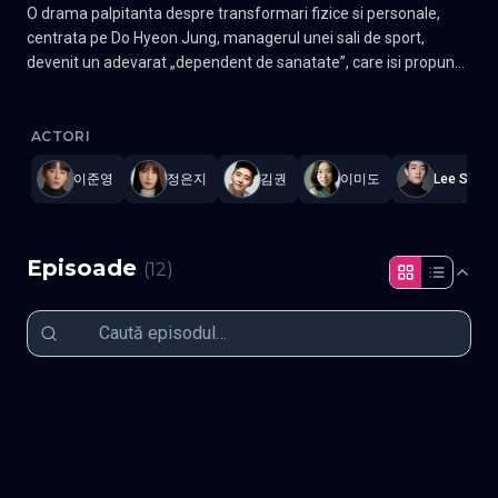
O drama palpitanta despre transformari fizice si personale,
centrata pe Do Hyeon Jung, managerul unei sali de sport,
devenit un adevarat „dependent de sanatate”, care isi propune
sa indrepte vietile membrilor sai. Do Hyeon Jung administreaza
Pump Up the Healthy Love
—
Subtitrat în română
,
Namaste Seria
o sala de fitness deschisa non-stop. Este un barbat obsedat de
un stil de viata sanatos, in jurul caruia isi organizeaza intreaga
ACTORI
existenta. Intr-o lume adesea ostila, el duce o lupta acerba
이준영
정은지
김권
이미도
Lee Seun
pentru supravietuire, jongland intre rolul de antreprenor si cel
de antrenor. Lee Mi Ran lucreaza ca manager de planificare si
dezvoltare la o agentie de turism. Ea este un personaj definit de
doua mari pasiuni: dragostea pentru mancare si dorinta
Episoade
(
12
)
arzatoare de a trai o iubire patimasa. Gen Comedie, Romantic
Actori: Lee Jun-young, Jung Eun-ji
Episodul 1
Episodul 2
Episodul 3
Episodul 4
Episodul 5
Episodul 6
Episodul 7
Episodul 8
Episodul 9
Episodul 10
Episodul 11
Episodul 12