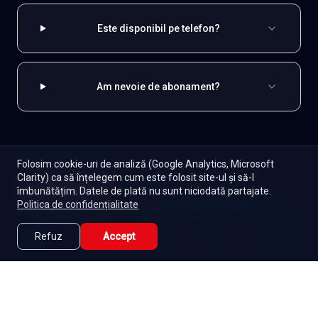
Este disponibil pe telefon?
Am nevoie de abonament?
EXPLOREAZĂ ȘI
Folosim cookie-uri de analiză (Google Analytics, Microsoft
Clarity) ca să înțelegem cum este folosit site-ul și să-l
Coreene
Toate serialele
Abonament
Începe
îmbunătățim. Datele de plată nu sunt niciodată partajate.
Episoade
Lista mea
Politica de confidențialitate
Seriale de dramă
Seriale de familie
Telenovele
Seriale gratuite
Refuz
Accept
Caută
Lista Mea
Acasă
Seriale
Filme