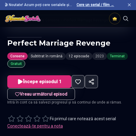
🎬 Noutate! Acum poți cere serialele și
Cere un serial / film →
filmele preferate care nu sunt încă pe site.
Acasă
Seriale Coreene
Perfect Marriage Revenge
Perfect Marriage Revenge
Coreene
Subtitrat în română
12 episoade
2023
Terminat
Gratuit
Începe episodul 1
Vreau următorul episod
Intră în cont ca să salvezi progresul și să continui de unde ai rămas.
Fii primul care notează acest serial
Conectează-te pentru a nota