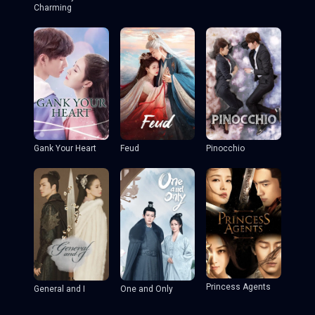
Charming
Gank Your Heart
Feud
Pinocchio
Princess Agents
General and I
One and Only