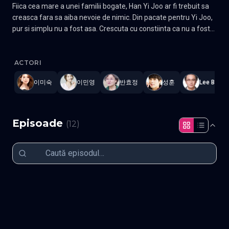
Fiica cea mare a unei familii bogate, Han Yi Joo ar fi trebuit sa
creasca fara sa aiba nevoie de nimic. Din pacate pentru Yi Joo,
pur si simplu nu a fost asa. Crescuta cu constiinta ca nu a fost
niciodata iubita nici de parintii ei, nici de sora ei mai mica, Han
Perfect Marriage Revenge
—
Subtitrat în română
,
Namaste Serial
Yoo Ra, Yi Joo si-a petrecut anii de formare izolata de familia
ei. Acum, adulta, Yi Joo isi gaseste bucuria in munca ei de
ACTORI
pictorita, dar in toate celelalte aspecte, viata ei este la fel ca
이미숙
이민영
반효정
성훈
Lee Byung
intotdeauna. Casatorita cu un barbat care nu o iubeste, Yi Joo
s-a mutat pur si simplu dintr-o casa fara dragoste in alta. Chiar
si asa, ea este devastata cand afla ca sotul ei este indragostit
cu disperare de sora ei mai mica. Dispusa sa dea aproape orice
Episoade
(
12
)
pentru a-si schimba soarta, Yi Joo ar fi putut sa treaca la
actiune, dar un accident tragic ii taie scurt toate sperantele
pentru un viitor mai bun. Sau nu? Trezindu-se din acel accident
fatal, Yi Joo se trezeste transportata inapoi in timp. Vazand in
Episodul 1
Episodul 2
aceasta intamplare ciudata o sansa de a-si schimba soarta si
Episodul 3
Episodul 4
Episodul 5
Episodul 6
Episodul 7
Episodul 8
de a se razbuna pe familia ei, Yi Joo se pune imediat pe treaba.
Episodul 9
Episodul 10
Episodul 11
Episodul 12 final
Facand echipa cu Seo Do Guk, mostenitorul unei averi uriase, va
gasi Yi Joo o modalitate de a-si face viata pe care si-a dorit-o
dintotdeauna? Gen Romantic, Drama Actori: Jung Yoo-min,