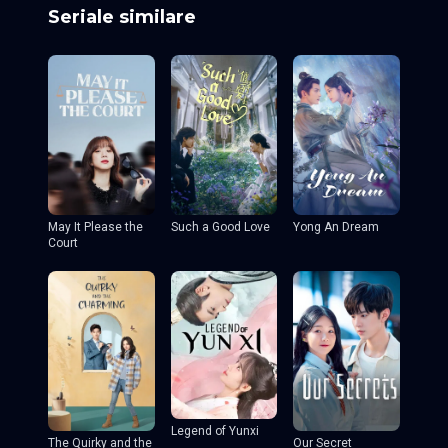
Sung Hoon, Jin Ji-hee, Kang Shin-hyo, Oh Seung-yoon
Seriale similare
May It Please the
Such a Good Love
Yong An Dream
Court
Legend of Yunxi
The Quirky and the
Our Secret