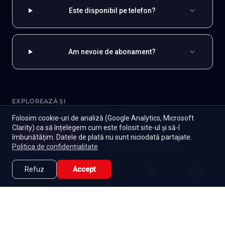
Este disponibil pe telefon?
Am nevoie de abonament?
EXPLOREAZĂ ȘI
Folosim cookie-uri de analiză (Google Analytics, Microsoft
Coreene
Toate serialele
Abonament
Clarity) ca să înțelegem cum este folosit site-ul și să-l
Începe
îmbunătățim. Datele de plată nu sunt niciodată partajate.
Episoade
Lista mea
Seriale de dramă
Seriale de familie
Telenovele
Politica de confidențialitate
Seriale gratuite
Refuz
Accept
Caută
Lista Mea
Acasă
Seriale
Filme