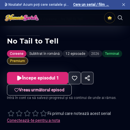
🎬 Noutate! Acum poți cere serialele și
Cere un serial / film →
filmele preferate care nu sunt încă pe site.
Acasă
Seriale Coreene
No Tail To Tell
No Tail to Tell
Coreene
Subtitrat în română
12 episoade
2026
Terminat
Premium
Începe episodul 1
Vreau următorul episod
Intră în cont ca să salvezi progresul și să continui de unde ai rămas.
Fii primul care notează acest serial
Conectează-te pentru a nota