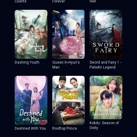
Clients
Forever
Hell
Dashing Youth
Queen In-Hyun's
Sword and Fairy 1 -
Man
Paladin Legend
Kokdu: Season of
Deity
Destined With You
Rooftop Prince