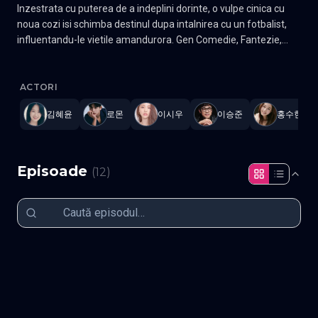
Inzestrata cu puterea de a indeplini dorinte, o vulpe cinica cu
noua cozi isi schimba destinul dupa intalnirea cu un fotbalist,
influentandu-le vietile amandurora. Gen Comedie, Fantezie,
Romantic Actori: Kim Hye-yoon, Lomon
No Tail to Tell
—
Subtitrat în română
,
Namaste Serials
.
12 episoa
ACTORI
김혜윤
로몬
이시우
이승준
홍수현
Episoade
(
12
)
Episodul 1
Episodul 2
Episodul 3
Episodul 4
Episodul 5
Episodul 6
Episodul 7
Episodul 8
Episodul 9
Episodul 10
Episodul 11
Episodul 12 final