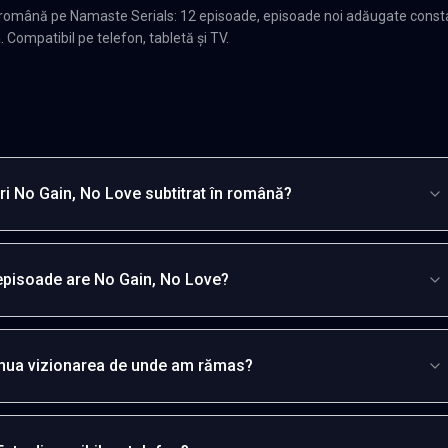
n română pe Namaste Serials: 12 episoade, episoade noi adăugate const
. Compatibil pe telefon, tabletă și TV.
i No Gain, No Love subtitrat în română?
episoade are No Gain, No Love?
inua vizionarea de unde am rămas?