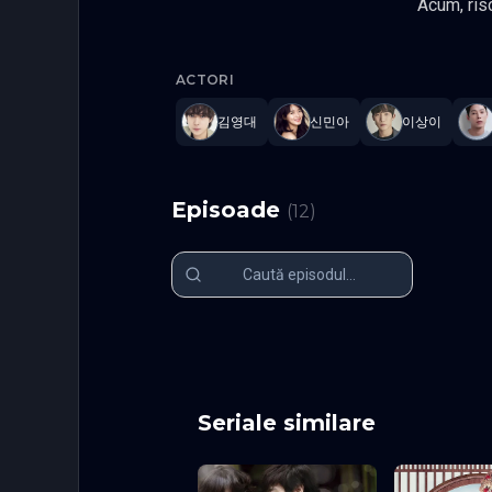
Acum, risca sa piard
nunta falsa si il recruteaza pe Kim Ji-Wook ca logodnic. Kim Ji-Wook, care l
No Gain, 
magazin de conve
ACTORI
fermecator cu fiecare client, cu exce
nunta ei, el accepta propunerea ei. Gen Comedie, Romantic Actori: Shin Min-a, Kim Young-dae, Lee Sang-yi,
김영대
신민아
이상이
Han Ji-hy
Episoade
(
12
)
Episodul 1
Episodul 2
Episodul 6
Episodul 7
EP1
EP2
Episodul 11
Episodul 12
EP6
EP7
EP11
EP12
Seriale similare