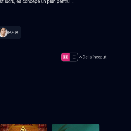
zat constant
.
윤서현
De la început
Episodul 5
Episodul 10
EP5
EP10