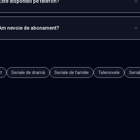
Este disponibil pe telefon?
Am nevoie de abonament?
t
Seriale de dramă
Seriale de familie
Telenovele
Seria