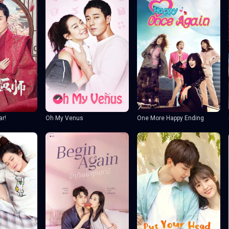
ar!
Oh My Venus
One More Happy Ending