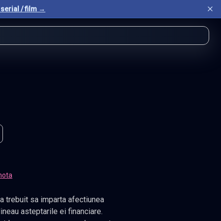
serial / film →
nota