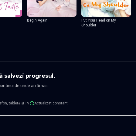
Begin Again
Put Your Head on My
Shoulder
ă salvezi progresul.
 continui de unde ai rămas.
efon, tabletă și TV
Actualizat constant