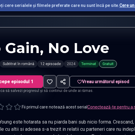
i cere serialele și filmele preferate care nu sunt încă pe site.
Cere un 
 Gain, No Love
Subtitrat în română
12 episoade
2024
Terminat
Gratuit
cepe episodul 1
Vreau următorul episod
t ca să salvezi progresul și să continui de unde ai rămas.
Fii primul care notează acest serial
Conectează-te pentru a 
ste hotarata sa nu piarda bani sub nicio forma. Crescand, a trebuit sa imparta afectiunea
ii cu parteneri care nu indeplineau asteptarile ei financiare.