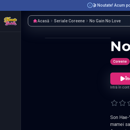
🎬 Noutate! Acum poț
Acasă
Seriale Coreene
No Gain No Love
No
Coreene
În
Intră în con
Son Hae-Young e
mamei sale cu altii si adesea s-a trezit in relat