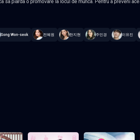
a o promovare la locul de munca. Pentru a preveni acest lucru, ea concepe un plan pentru o
ucreaza part-time ca casier la un
No Love
—
Subtitrat în română
,
Namaste Serials
.
12 episoade
,
Actuali
nienta, este cunoscut pentru bunatatea sa si dorinta de a ajuta pe cei aflati in nevoie. Este
ptia lui Son Hae-Young. Cand ea ii cere neasteptat sa fie mirele fals la
Song Won-seok
전혜원
한지현
주민경
이유진
un
Episodul 3
Episodul 4
Episodul 8
Episodul 9
EP3
EP4
 final
EP8
EP9