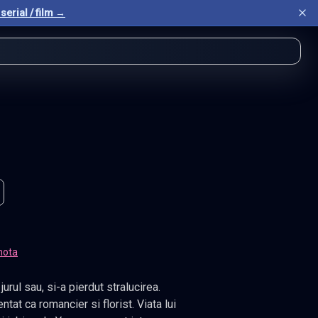
serial / film →
nota
 stralucirea.