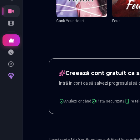
Gank Your Heart
Feud
Creează cont gratuit ca s
Intră în cont ca să salvezi progresul și să
Anulezi oricând
Plată securizată
Pe tel
Urmărește My Youth online subtitrat în română