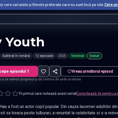
i cere serialele și filmele preferate care nu sunt încă pe site.
Cere un 
 Youth
Subtitrat în română
12 episoade
2025
Terminat
Gratuit
cepe episodul 1
Vreau următorul episod
t ca să salvezi progresul și să continui de unde ai rămas.
Fii primul care notează acest serial
Conectează-te pentru a 
 fost un actor copil popular. Din cauza lacomiei adultilor din jurul sau, si-a pierdut
tulburari, a renuntat la celebritate si s-a reinventat ca romancier si florist. Viata lui