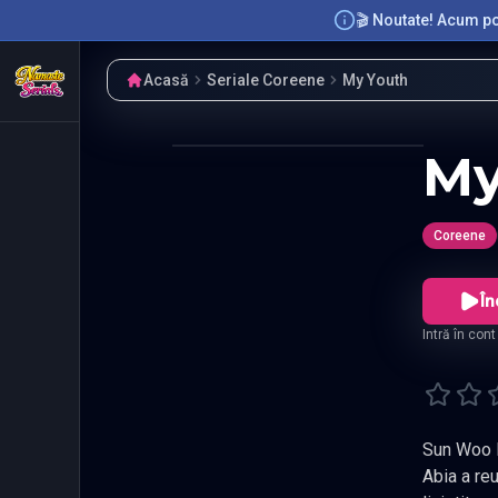
🎬 Noutate! Acum poț
Acasă
Seriale Coreene
My Youth
My
Coreene
În
Intră în con
Sun Woo Hae a
Abia a reusit sa treaca peste 