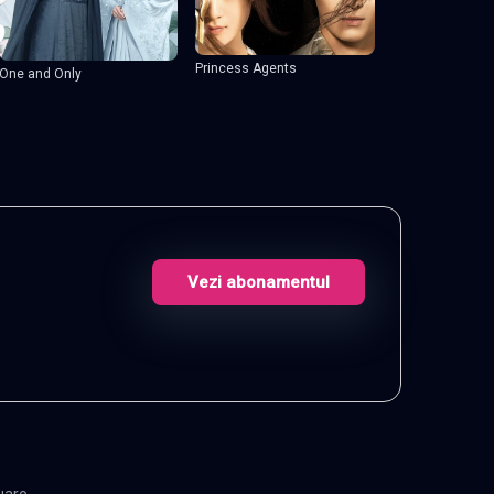
Princess Agents
One and Only
Vezi abonamentul
uare