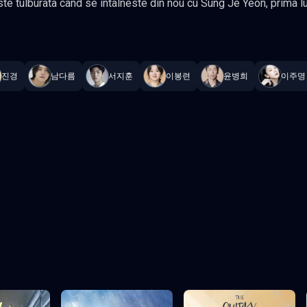
este tulburata cand se intalneste din nou cu Sung Je Yeon, prima lu
r familia ei a cazut brusc in ruina. Acum traieste mai aprig decat oricine
—
Subtitrat în română
,
Namaste Serials
.
12 episoade
,
Actualizat con
i cauta doar succesul in viata. Acum este o sefa de echipa
la o agentie de talente. Reintalnirea dupa 10 ani declanseaza confruntari
te si transformari personale. Gen Drama, Romantic Actori: Song
진경
남다름
서지훈
이봉련
윤병희
이주명
eo Ji-hoon
Episodul 3
Episodul 4
Episodul 8
Episodul 9
 final