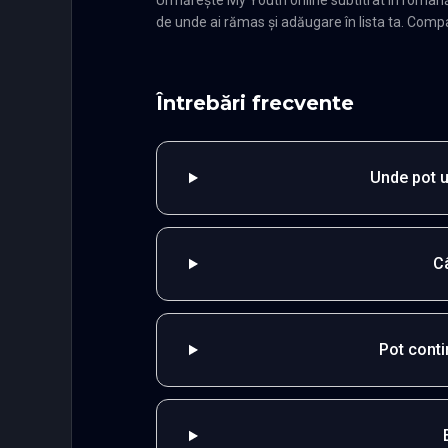
de unde ai rămas și adăugare în lista ta. Compat
Întrebări frecvente
Unde pot u
C
Pot cont