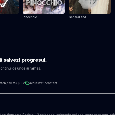
Pinocchio
General and I
ă salvezi progresul.
 continui de unde ai rămas.
efon, tabletă și TV
Actualizat constant
 pe Namaste Serials: 12 episoade, episoade noi adăugate constant, rel