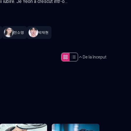
i iubire. Je Yeon a crescut intr-o
stant
.
 cu trecutul, sentimente
 Joong-ki, Chun Woo-hee, Lee Joo-
전소영
박재현
De la început
Episodul 5
Episodul 10