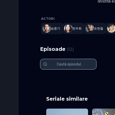
linistita 
familie bogata fara nicio grija, da
My Youth
altcineva din jurul ei. Este condusa de realitate s
ACTORI
ambitioasa 
nerezolva
송중기
천우희
조한철
myung, S
Episoade
(
12
)
Episodul 1
Episodul 2
Episodul 6
Episodul 7
Episodul 11
Episodul 12
Seriale similare