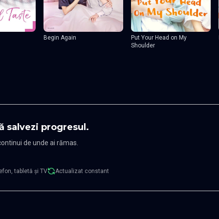
Begin Again
Put Your Head on My
Shoulder
ă salvezi progresul.
 continui de unde ai rămas.
efon, tabletă și TV
Actualizat constant