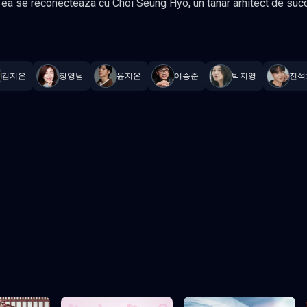
conecteaza cu Choi Seung Hyo, un tanar arhitect de succes care i-a fost cunostinta in
 Door
—
Subtitrat în română
,
Namaste Serials
.
16 episoade
,
Actualiz
ii. Gen Comedie, Romantic Actori: Jung Hae-in, Jung So-min
김지은
장영남
윤지온
이승준
박지영
전석
Episodul 3
Episodul 4
Episodul 8
Episodul 9
2
Episodul 13
Episodul 14