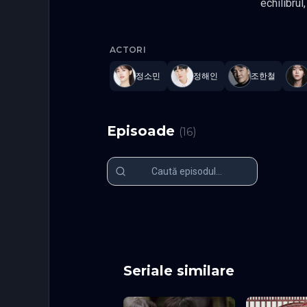
echilibrul, ea se re
copilarie. Drama abordeaza dinamica iubirii, a prieteniei si importanta sprijinului din partea familiei si a
Love Next
comunitat
ACTORI
정소민
정해인
조한철
Episoade
(
16
)
Episodul 1
Episodul 2
Episodul 6
Episodul 7
Episodul 11
Episodul 1
Episodul 16 final
Seriale similare