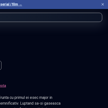
serial / film →
nota