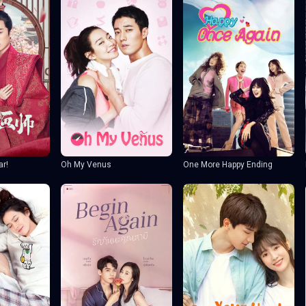
ar!
Oh My Venus
One More Happy Ending