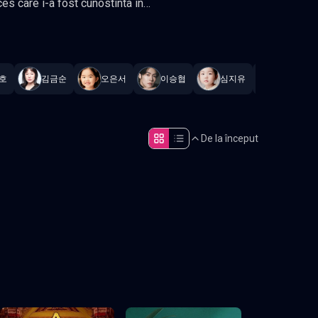
at constant
.
호
김금순
오은서
이승협
심지유
한예주
De la început
Episodul 5
Episodul 10
Episodul 15