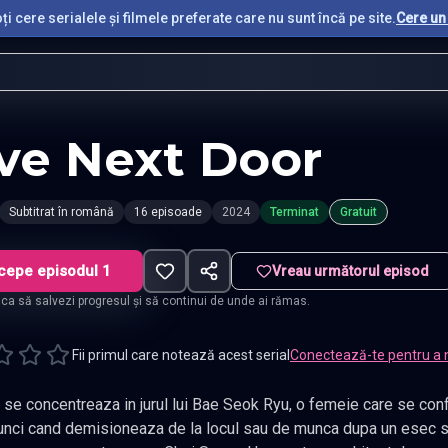
i cere serialele și filmele preferate care nu sunt încă pe site.
Cere un 
ve Next Door
Subtitrat în română
16 episoade
2024
Terminat
Gratuit
cepe episodul 1
Vreau următorul episod
t ca să salvezi progresul și să continui de unde ai rămas.
Fii primul care notează acest serial
Conectează-te pentru a 
reaza in jurul lui Bae Seok Ryu, o femeie care se confrunta cu primul ei esec major in