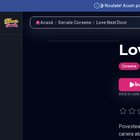
🎬 Noutate! Acum poț
Acasă
Seriale Coreene
Love Next Door
Lo
Coreene
În
Intră în con
Povestea se concent
cariera atunci cand demisioneaza de la locul sau de munca dupa un esec semnificativ. Luptand sa-si gaseasca