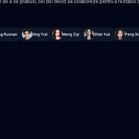
id sa colaboreze pentru a restabili ordinea si pentru a reinvia Alianta
o veche promisiune de pace intre cele doua lumi. In a saptea zi a c
vilion
—
Subtitrat în română
,
Namaste Serials
.
36 episoade
,
Actualiz
uai, destinele lor se impletesc pentru totdeauna, asemenea tecilor a doua sabii
carcat de amintiri, ei isi reinnoiesc cea mai
omisiune care va dainui peste veacuri. Gen Romantic, Drama, Fantezie
ng Ruonan
Dīng Yǔxī
Meng Ziyi
Shěn Yuè
Peng Xi
iu Shi Shi, Zhang Yun Long
Episodul 3
Episodul 4
Episodul 8
Episodul 9
2
Episodul 13
Episodul 14
7
Episodul 18
Episodul 19
2
Episodul 23
Episodul 24
7
Episodul 28
Episodul 29
2
Episodul 33
Episodul 34