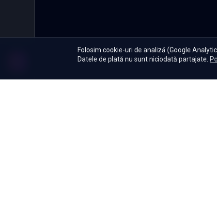
Folosim cookie-uri de analiză (Google Analytics
Datele de plată nu sunt niciodată partajate.
Po
Abonament
|
De ce Namas