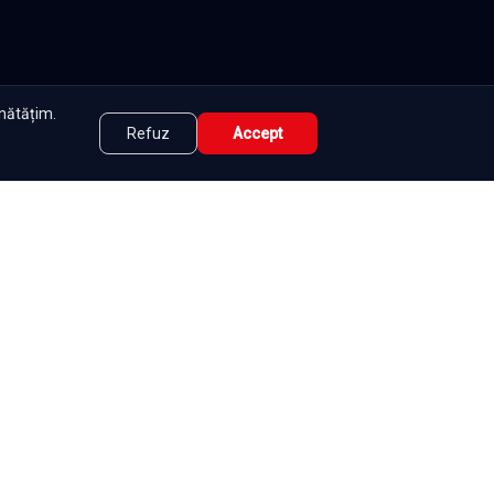
unătățim.
Refuz
Accept
tate
|
Contact
|
DMCA
|
Termeni și condiții
|
|
e
Seriale
Românești