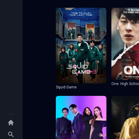
One: High Scho
Squid Game