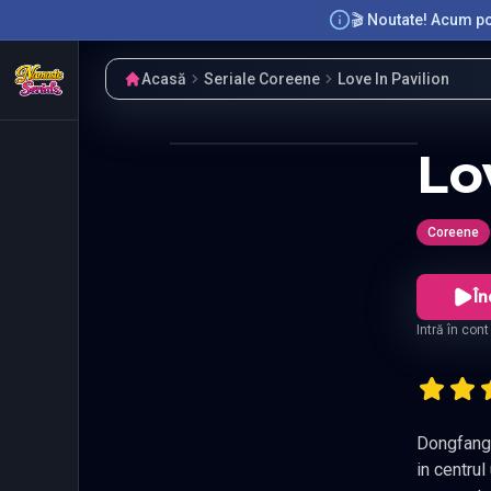
🎬 Noutate! Acum poț
Acasă
Seriale Coreene
Love In Pavilion
Lo
Coreene
În
Intră în con
Dongfang Huai
in centrul unei lumi marca