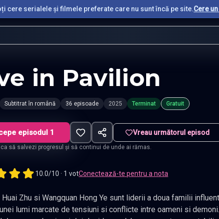
i cere serialele și filmele preferate care nu sunt încă pe site.
Cere un 
ve in Pavilion
Subtitrat în română
36 episoade
2025
Terminat
Gratuit
cepe episodul 1
Vreau următorul episod
t ca să salvezi progresul și să continui de unde ai rămas.
10.0/10 · 1 vot
Conectează-te pentru a nota
 Zhu si Wangquan Hong Ye sunt liderii a doua familii influente – Dongfang si Wangquan – afl
te de tensiuni si conflicte intre oameni si demoni. Intr-o epoca in care echilibrul este