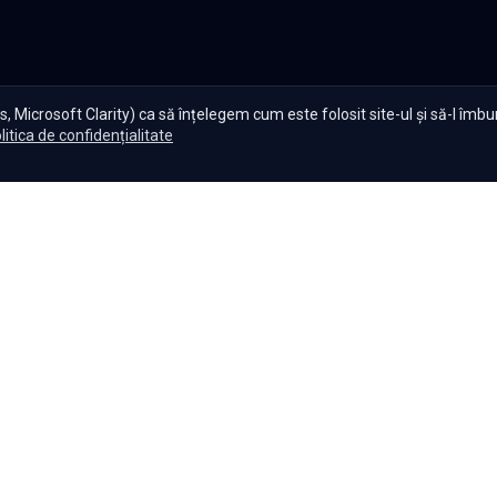
, Microsoft Clarity) ca să înțelegem cum este folosit site-ul și să-l îmb
litica de confidențialitate
te Serials?
|
Seriale gratuite
|
Blog
|
Politica de confidențiali
Setări cookies
|
|
|
Seriale
Indiene
Seriale
Coreene
Seriale
Turcești
Seriale
Spaniol
Copyright ©
2026
,
Namaste Serials
.
Toate drepturile rezervate