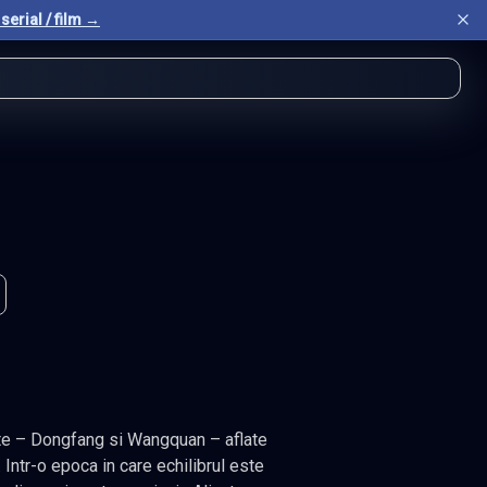
serial / film →
ate