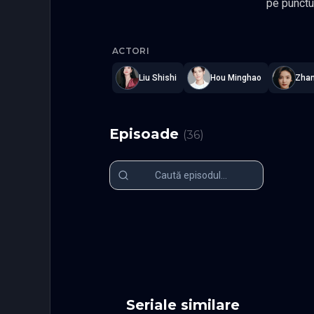
pe punctul de a se prabusi, cei doi dec
Unitatii, 
Love in Pa
de Bambus de pe malul raului H
ACTORI
unite de soarta. Acolo, sub umbra frunzisului si in adierea vantului in
calda si durabila promisiune – o pr
Liu Shishi
Hou Minghao
Zha
Actori: L
Episoade
(
36
)
Episodul 1
Episodul 2
Episodul 6
Episodul 7
Episodul 11
Episodul 1
Episodul 16
Episodul 1
Episodul 21
Episodul 2
Episodul 26
Episodul 2
Episodul 31
Episodul 3
Episodul 36 final
Seriale similare