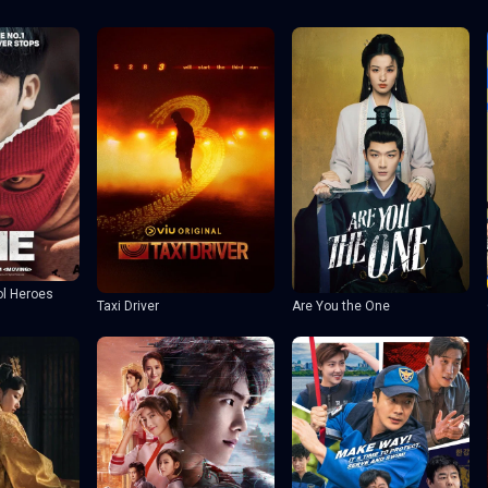
ol Heroes
Taxi Driver
Are You the One