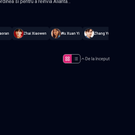
elei de-a saptea luni, la Pavilionul
at constant
.
aoran
Zhai Xiaowen
Wu Xuan Yi
Zhang Yunlong
De la început
Episodul 5
Episodul 10
Episodul 15
Episodul 20
Episodul 25
Episodul 30
Episodul 35