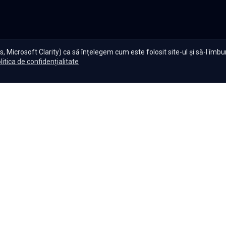
, Microsoft Clarity) ca să înțelegem cum este folosit site-ul și să-l îmb
litica de confidențialitate
te Serials?
|
Seriale gratuite
|
Blog
|
Politica de confidențiali
Setări cookies
|
|
|
Seriale
Indiene
Seriale
Coreene
Seriale
Turcești
Seriale
Spaniol
Copyright ©
2026
,
Namaste Serials
.
Toate drepturile rezervate