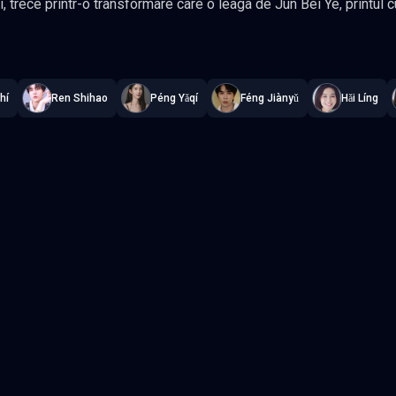
Zeul Razboiului
pe campul de lupta. Desi pare nemilos si autoritar, el o alege pe ea, hotarat sa sacrifice
ve
—
Subtitrat în română
,
Namaste Serials
.
40 episoade
,
Actualizat 
 proteja. In spatele aparentei ei delicate si blande, Han Zi Jing ascunde un spirit indraznet si
i sale
ntru a deslusi aceste taine, Han Zi Jing si Jun Bei Ye pornesc intr-o calatorie periculoasa spr
hí
Ren Shihao
Péng Yǎqí
Féng Jiànyǔ
Hǎi Líng
de. Impreuna, vor trebui sa faca fata intrigilor politice si sa infrunte secretele
care ar putea schimba destinul lor si al intregii lumi. Gen Drama, Fantez
, Zeawo, Hai Ling, Ren Shihao
Episodul 3
Episodul 4
Episodul 8
Episodul 9
2
Episodul 13
Episodul 14
7
Episodul 18
Episodul 19
2
Episodul 23
Episodul 24
7
Episodul 28
Episodul 29
2
Episodul 33
Episodul 34
7
Episodul 38
Episodul 39