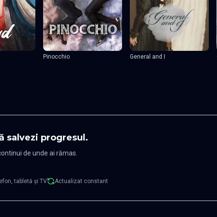
Pinocchio
General and I
ă salvezi progresul.
 continui de unde ai rămas.
efon, tabletă și TV
Actualizat constant