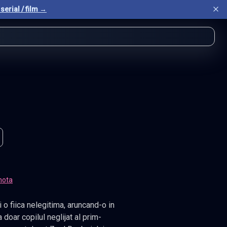
serial / film →
nota