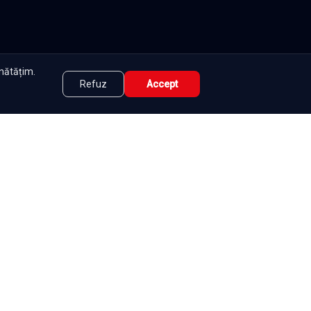
unătățim.
Refuz
Accept
tate
|
Contact
|
DMCA
|
Termeni și condiții
|
|
e
Seriale
Românești