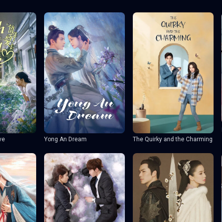
ve
Yong An Dream
The Quirky and the Charming