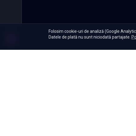
Folosim cookie-uri de analiză (Google Analytics
Datele de plată nu sunt niciodată partajate.
Po
Abonament
|
De ce Namas