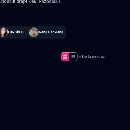
constant
.
e
Luo Shi Qi
Wang Haoxiang
ie, Wuxia Actori: Zhang Han,
De la început
Episodul 5
Episodul 10
Episodul 15
Episodul 20
Episodul 25
Episodul 30
Episodul 35
Episodul 40 final