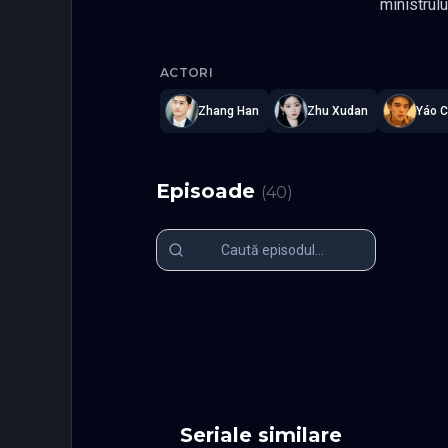
ministrului, trece printr-o transformare care o leaga de Jun Bei Ye, printul cunoscut drept 
datorita iscusintei sale 
Fateful Lo
totul pentru a o
ACTORI
inteligent. Misteriosul parfum otravitor declanseaza dezvaluirea secretelor din spatele adevarate
identitati. Pe
Zhang Han
Zhu Xudan
Yáo C
locuri care exista doar in legen
intunecate 
Zhu Xudan
Episoade
(
40
)
Episodul 1
Episodul 2
Episodul 6
Episodul 7
Episodul 11
Episodul 1
Episodul 16
Episodul 1
Episodul 21
Episodul 2
Episodul 26
Episodul 2
Episodul 31
Episodul 3
Episodul 36
Episodul 3
Seriale similare