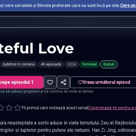
i cere serialele și filmele preferate care nu sunt încă pe site.
Cere un 
teful Love
Subtitrat în română
40 episoade
2024
Terminat
Gratuit
cepe episodul 1
Vreau următorul episod
t ca să salvezi progresul și să continui de unde ai rămas.
Fii primul care notează acest serial
Conectează-te pentru a 
ata a sortii aduce in viata temutului Zeu al Razboiului o fiica nelegitima, aruncand-o in
si luptelor pentru putere ale natiunii. Han Zi Jing, odinioara doar copilul neglijat al prim-