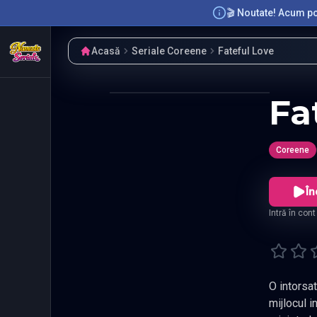
🎬 Noutate! Acum poț
Acasă
Seriale Coreene
Fateful Love
Fa
Coreene
În
Intră în con
O intorsatura neastept
mijlocul intrigilor 