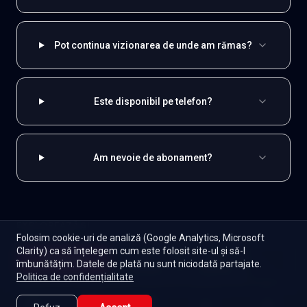
Pot continua vizionarea de unde am rămas?
Este disponibil pe telefon?
Am nevoie de abonament?
EXPLOREAZĂ ȘI
Folosim cookie-uri de analiză (Google Analytics, Microsoft
Clarity) ca să înțelegem cum este folosit site-ul și să-l
Coreene
Toate serialele
Abonament
Începe
îmbunătățim. Datele de plată nu sunt niciodată partajate.
Episoade
Lista mea
Politica de confidențialitate
Seriale de dramă
Seriale de familie
Telenovele
Seriale gratuite