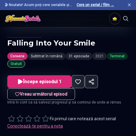
🎬 Noutate! Acum poți cere serialele și
Cere un serial / film →
filmele preferate care nu sunt încă pe site.
Acasă
Seriale Coreene
Falling Into Your Smile
Falling Into Your Smile
Coreene
Subtitrat în română
31 episoade
2021
Terminat
Gratuit
Începe episodul 1
Vreau următorul episod
Intră în cont ca să salvezi progresul și să continui de unde ai rămas.
Fii primul care notează acest serial
Conectează-te pentru a nota