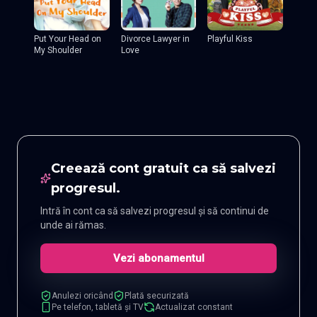
Put Your Head on
Divorce Lawyer in
Playful Kiss
My Shoulder
Love
Creează cont gratuit ca să salvezi
progresul.
Intră în cont ca să salvezi progresul și să continui de
unde ai rămas.
Vezi abonamentul
Anulezi oricând
Plată securizată
Pe telefon, tabletă și TV
Actualizat constant