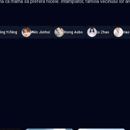
fera fiicele. Intamplator, familia vecinului lor are o fiica, Xiao Tu, care este de
u el. Ling Chao a devenit in cele din urma nasul ei. Amandoi au crescut in competitie unul cu
airytale
—
Subtitrat în română
,
Namaste Serials
.
24 episoade
,
Actual
bite nu sunt la fel de bune ca ale lui Xiao Tu in ochii mamei sale. Din cauza lipsei de
Ling Chao a dezvoltat o personalitate sensibila, independenta si precoce.
éng Yǔfēng
Wén Jùnhuī
Xiong Aobo
Lv Zhao
Hao
au prieten este Xiao Tu, si doar Xiao Tu este in inima sa. Cand c
t-o niciodata. Gen Drama,
 Romantic Actori: Jun, Zhang Miaoyi, Xiong Aobo, Cheryn Lin
Episodul 3
Episodul 4
Episodul 8
Episodul 9
2
Episodul 13
Episodul 14
7
Episodul 18
Episodul 19
2
Episodul 23
Episodul 24 