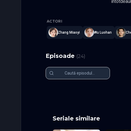
intotdeauna ca mama sa pre
aceeasi varsta c
Exclusive F
celalalt, asa ca el cere perfectiune in orice. Este cel mai destept copil din gradinita, cu un IQ ridicat, dar
ACTORI
performantele sale deose
dragoste din partea tatalui sau, 
Zhang Miaoyi
Wu Luohan
Ch
Singurul s
fara Xiao Tu, pentru ca s-a indragostit pe neasteptate de ea, dar nu a recunoscu
Fantezie,
Episoade
(
24
)
Episodul 1
Episodul 2
Episodul 6
Episodul 7
Episodul 11
Episodul 1
Episodul 16
Episodul 1
Episodul 21
Episodul 2
Seriale similare