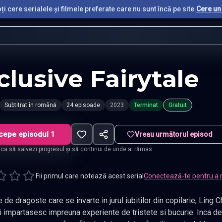
i cere serialele și filmele preferate care nu sunt încă pe site.
Cere un 
clusive Fairytale
Subtitrat în română
24 episoade
2023
Terminat
Gratuit
cepe episodul 1
Vreau următorul episod
t ca să salvezi progresul și să continui de unde ai rămas.
Fii primul care notează acest serial
Conectează-te pentru a 
goste care se invarte in jurul iubitilor din copilarie, Ling Chao si Xiao Tu, care calatoresc prin
i impartasesc impreuna experiente de tristete si bucurie. Inca de 