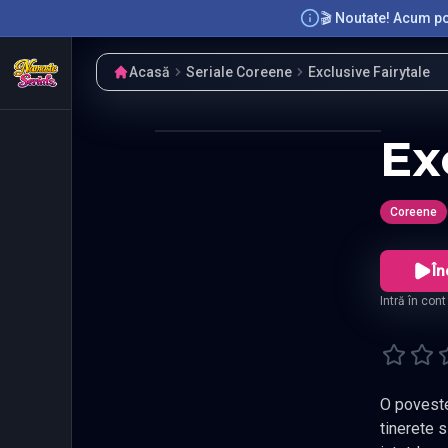
🎬 Noutate! Acum poț
Acasă
Seriale Coreene
Exclusive Fairytale
Ex
Coreene
În
Intră în con
O poveste de dra
tinerete s