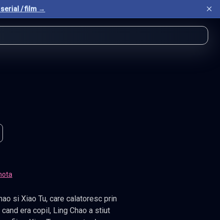
serial / film →
nota
cand era copil, Ling Chao a stiut