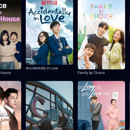
Accidentally in Love
 House
Family by Choice