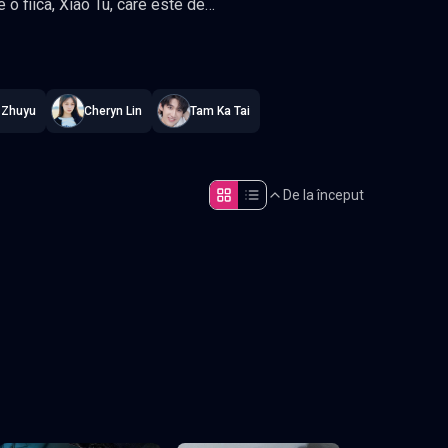
izat constant
.
 Zhuyu
Cheryn Lin
Tam Ka Tai
reste, intelege ca nu poate face nimic
De la început
Episodul 5
Episodul 10
Episodul 15
Episodul 20
final