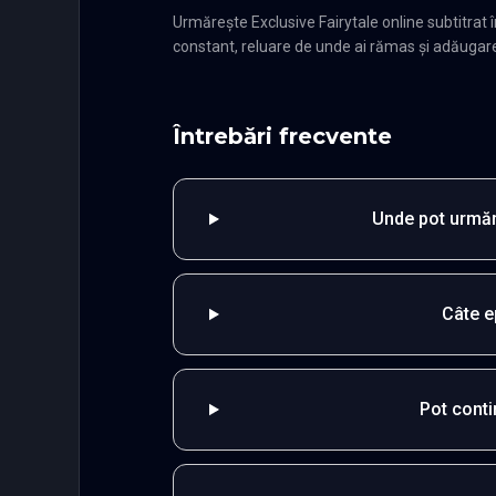
Urmărește Exclusive Fairytale online subtitra
constant, reluare de unde ai rămas și adăugare î
Întrebări frecvente
Unde pot urmări
Câte e
Pot cont