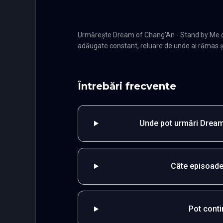
Urmărește Dream of Chang'An - Stand by Me on
adăugate constant, reluare de unde ai rămas și 
Întrebări frecvente
Unde pot urmări Dream
Câte episoade
Pot cont