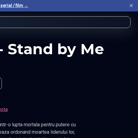
serial / film →
- Stand by Me
nota