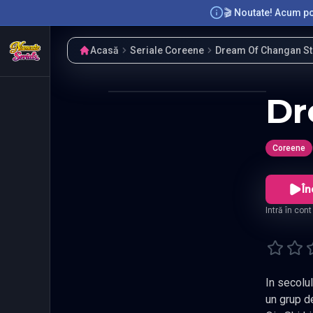
🎬 Noutate! Acum poț
Acasă
Seriale Coreene
Dream Of Changan St
Dr
Coreene
În
Intră în con
In secolul al IX-lea,
un grup de eunuc