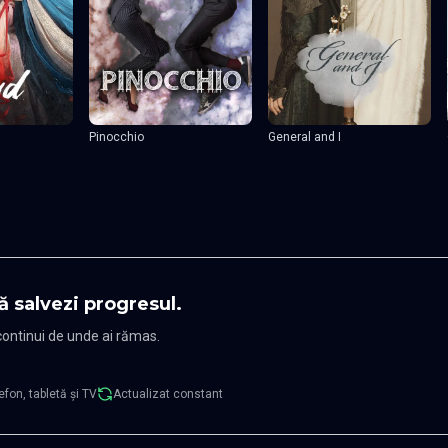
Pinocchio
General and I
ă salvezi progresul.
 continui de unde ai rămas.
efon, tabletă și TV
Actualizat constant