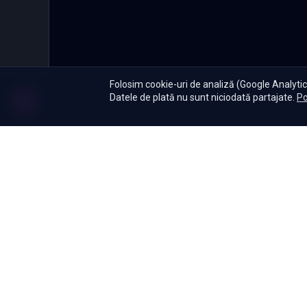
Folosim cookie-uri de analiză (Google Analytics
Datele de plată nu sunt niciodată partajate.
Po
Abonament
|
De ce Namas