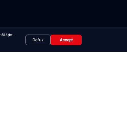
unătățim.
Refuz
Accept
tate
|
Contact
|
DMCA
|
Termeni și condiții
|
|
e
Seriale
Românești