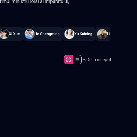
episoade
,
Actualizat constant
.
Xi Xue
He Shengming
Xu Kaining
Li Junyi
De la început
Episodul 5
Episodul 10
Episodul 15
Episodul 20
Episodul 25
Episodul 30
Episodul 35
Episodul 40
Episodul 45
final