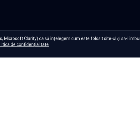
, Microsoft Clarity) ca să înțelegem cum este folosit site-ul și să-l îmb
litica de confidențialitate
te Serials?
|
Seriale gratuite
|
Blog
|
Politica de confidențiali
Setări cookies
|
|
|
Seriale
Indiene
Seriale
Coreene
Seriale
Turcești
Seriale
Spaniol
Copyright ©
2026
,
Namaste Serials
.
Toate drepturile rezervate