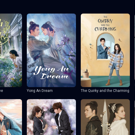
ve
Yong An Dream
The Quirky and the Charming