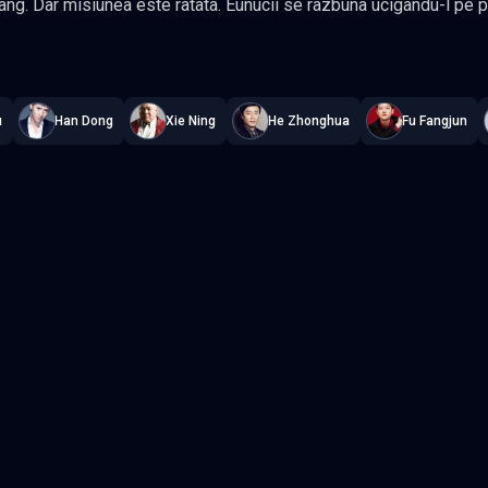
mul ministru loial al imparatului,
 Dar fiicele sale gemene, cunoscute mai tarziu drept Cheng Ruo Yu si Qiu Yan
Chang'An - Stand by Me
—
Subtitrat în română
,
Namaste Serials
.
49 
parat o simpla
stine foarte
ace parte din familia lui Qiu Shi Liang si este hotarata in secret sa se razbune. Sora ei, Ruo
u
Han Dong
Xie Ning
He Zhonghua
Fu Fangjun
de flagelul eunucilor o data pentru totdeauna, iar Ruo Yu isi promite viata
t lucru - chiar daca asta inseamna sa se arunce in calea pericolului. Cei doi
a romantica pe masura ce se apropie. Dar va mai avea imparatul incredere in ea cand ii va
si legatura cu dusmanul sau de moarte? Gen Mister, Romantic, Drama Actori:
 Zhang Yu Xi, Xuan Lu, Han Dong
Episodul 3
Episodul 4
Episodul 8
Episodul 9
2
Episodul 13
Episodul 14
7
Episodul 18
Episodul 19
2
Episodul 23
Episodul 24
7
Episodul 28
Episodul 29
2
Episodul 33
Episodul 34
7
Episodul 38
Episodul 39
2
Episodul 43
Episodul 44
7
Episodul 48
Episodul 49 