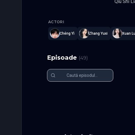
Qiu Shi Liang. Dar misiunea este ratata. Eunucii se razbuna ucigandu-l pe pri
impreuna cu intreaga sa familie.
Dream of 
Zhi, scapa. Eunucii preiau acum si mai multa putere asupra curtii regale, facandu-l pe im
ACTORI
marioneta. Cele doua fiice ale ministrului au scapat de detectare pana acum, gravitand spre de
diferite. Yan Zhi f
Chéng Yì
Zhang Yuxi
Xuan L
Yu, este de partea opusa, alaturandu-se unui grup de militari profesionisti recrutati de tanarul imparat Qi Yan.
Imparatul este hotarat sa scape 
pentru a-l ajuta sa faca aces
Episoade
(
49
)
formeaza o legatur
descoperi adevarata identitate - 
Cheng Yi,
Episodul 1
Episodul 2
Episodul 6
Episodul 7
Episodul 11
Episodul 1
Episodul 16
Episodul 1
Episodul 21
Episodul 2
Episodul 26
Episodul 2
Episodul 31
Episodul 3
Episodul 36
Episodul 3
Episodul 41
Episodul 4
Episodul 46
Episodul 4