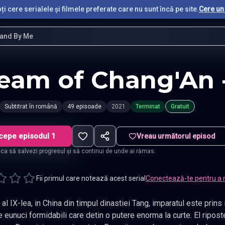
i cere serialele și filmele preferate care nu sunt încă pe site.
Cere un 
and By Me
eam of Chang'An 
Subtitrat în română
49 episoade
2021
Terminat
Gratuit
cepe episodul 1
Vreau următorul episod
t ca să salvezi progresul și să continui de unde ai rămas.
Fii primul care notează acest serial
Conectează-te pentru a 
 in China din timpul dinastiei Tang, imparatul este prins intr-o lupta mortala pentru putere cu
i formidabili care detin o putere enorma la curte. El riposteaza ordonand moartea liderului lor,