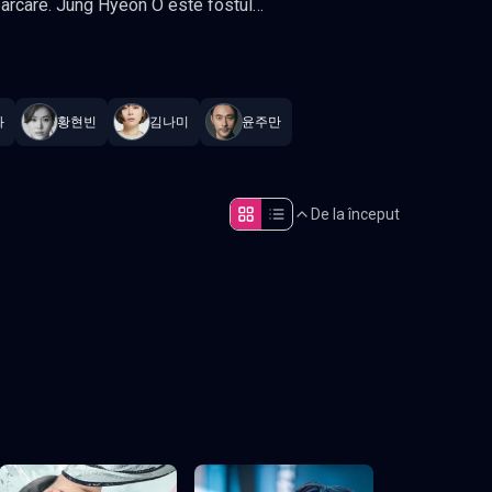
 parcare. Jung Hyeon O este fostul
nstant
.
 Romantic, Drama Actori: Shin Hye-
화
황현빈
김나미
윤주만
De la început
Episodul 5
Episodul 10