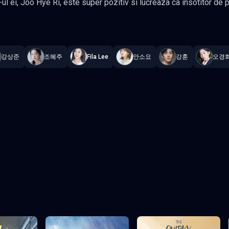
-ul ei, Joo Hye Ri, este super pozitiv si lucreaza ca insotitor de
mp, dar s-au despartit. El a devenit un crainic vedeta imediat ce
—
Subtitrat în română
,
Namaste Serials
.
12 episoade
,
Actualizat co
c, dar Jung Hyeon O
 o rana ascunsa in mintea sa pe care nu a aratat-o niciodata nimanui. Cumva, Joo Eun Ho
yeon O se reunesc si se ajuta reciproc sa-si vindece ranile. Gen
강상준
조혜주
Fila Lee
안소요
강훈
오경
Jin-wook, Kang Hoon, Jo Hye-joo, Kang Sang-joon
Episodul 3
Episodul 4
Episodul 8
Episodul 9
 final