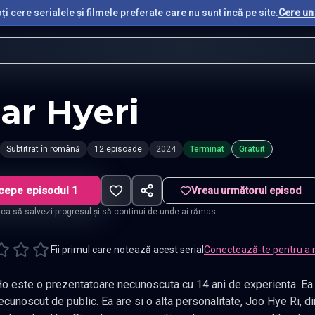
i cere serialele și filmele preferate care nu sunt încă pe site.
Cere un 
ar Hyeri
Subtitrat în română
12 episoade
2024
Terminat
Gratuit
cepe episodul 1
Vreau următorul episod
t ca să salvezi progresul și să continui de unde ai rămas.
Fii primul care notează acest serial
Conectează-te pentru a 
e o prezentatoare necunoscuta cu 14 ani de experienta. Ea se lupta sa obtina sansa ca numele
re si o alta personalitate, Joo Hye Ri, din cauza unei rani adanci in inima ei.