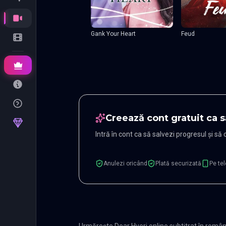
Gank Your Heart
Feud
Creează cont gratuit ca s
Intră în cont ca să salvezi progresul și să
Anulezi oricând
Plată securizată
Pe tel
Urmărește Dear Hyeri online subtitrat în româ