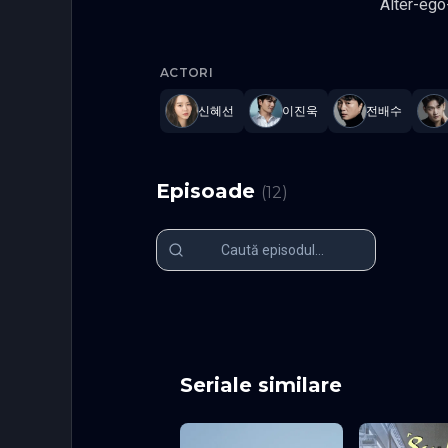
Alter-ego
iubit al lui Joo Eun Ho; au fost impreuna mult ti
Dear Hyeri
s-a alaturat postului de radiodifuziune si este cel mai apreciat crainic de catre publi
ACTORI
poarta, de asemenea,
si Jung H
신혜선
이진욱
전배수
sun, Lee 
Episoade
(
12
)
Episodul 1
Episodul 2
Episodul 6
Episodul 7
Episodul 11
Episodul 12
Seriale similare