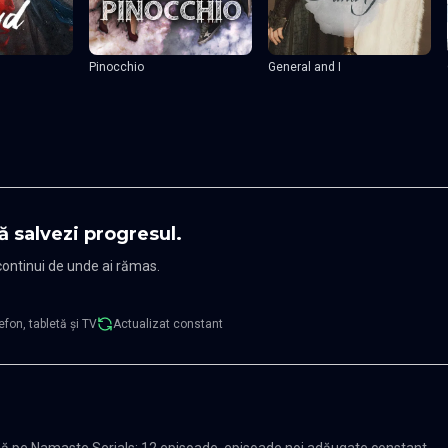
Pinocchio
General and I
ă salvezi progresul.
 continui de unde ai rămas.
efon, tabletă și TV
Actualizat constant
nă pe Namaste Serials: 12 episoade, episoade noi adăugate constant,