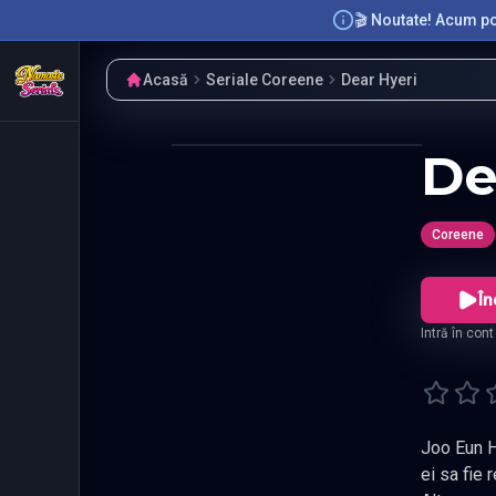
🎬 Noutate! Acum poț
Acasă
Seriale Coreene
Dear Hyeri
De
Coreene
În
Intră în con
Joo Eun Ho est
ei sa fie recunoscut de public. Ea a