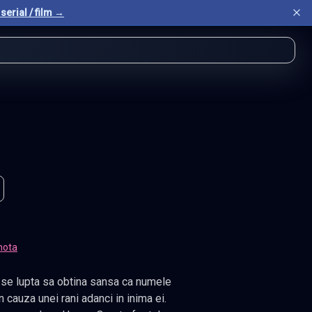
serial / film →
nota