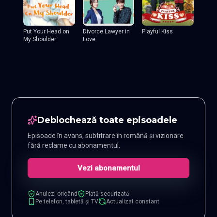
Put Your Head on
Divorce Lawyer in
Playful Kiss
My Shoulder
Love
Deblochează toate episoadele
Episoade în avans, subtitrare în română și vizionare
fără reclame cu abonamentul.
Vezi abonamentul
Anulezi oricând
Plată securizată
Pe telefon, tabletă și TV
Actualizat constant