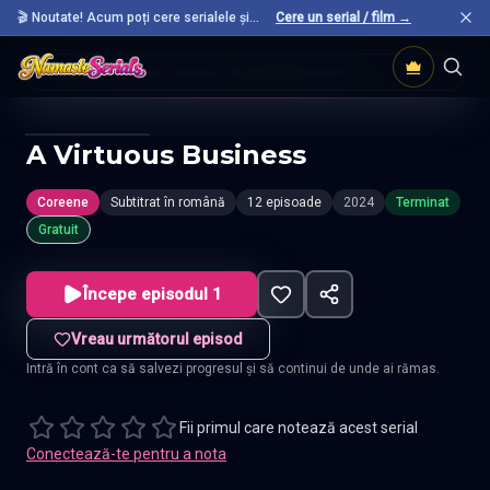
🎬 Noutate! Acum poți cere serialele și
Cere un serial / film →
filmele preferate care nu sunt încă pe site.
Acasă
Seriale Coreene
A Virtuous Business
A Virtuous Business
Coreene
Subtitrat în română
12 episoade
2024
Terminat
Gratuit
Începe episodul 1
Vreau următorul episod
Intră în cont ca să salvezi progresul și să continui de unde ai rămas.
Fii primul care notează acest serial
Conectează-te pentru a nota