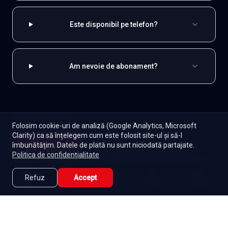
Este disponibil pe telefon?
Am nevoie de abonament?
EXPLOREAZĂ ȘI
Folosim cookie-uri de analiză (Google Analytics, Microsoft
Clarity) ca să înțelegem cum este folosit site-ul și să-l
Coreene
Toate serialele
Abonament
Începe
îmbunătățim. Datele de plată nu sunt niciodată partajate.
Episoade
Lista mea
Politica de confidențialitate
Seriale de dramă
Seriale de familie
Telenovele
Seriale gratuite
Refuz
Accept
Caută
Lista Mea
Acasă
Seriale
Filme