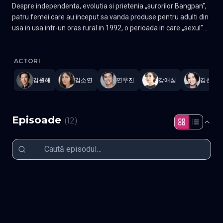
Despre independenta, evolutia si prietenia „surorilor Bangpan”,
patru femei care au inceput sa vanda produse pentru adulti din
usa in usa intr-un oras rural in 1992, o perioada in care „sexul”
era inca tabu. Este povestea unor femei care au fost inaintea
A Virtuous Business
—
Subtitrat în română
,
Namaste Serials
.
12 
timpului lor, cand era greu chiar sa spui cuvantul „sex”, care au
reusit cumva sa aduca o doza sanatoasa de energie in lumea
ACTORI
secreta a cuplurilor si sa prospere pe cont propriu. Gen
김원해
김소연
연우진
강애심
김선영
Comedie, Drama Actori: Kim So-yeon, Yeon Woo-jin, Kim Sung-
ryung, Kim Sun-young, Lee Se-hee
Episoade
(
12
)
Episodul 1
Episodul 2
Episodul 3
Episodul 4
Episodul 5
Episodul 6
Episodul 7
Episodul 8
Episodul 9
Episodul 10
Episodul 11
Episodul 12 final