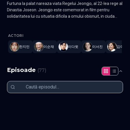
Furtuna la palat nareaza viata Regelui Jeongjo, al 22-lea rege al
Dinastia Joseon. Jeongjo este comemorat in film pentru
solidaritatea lui cu situatia dificila a omului obisnuit, in ciuda
educatiei si a propriei sale invataturi regale. Gen Istoric Actori:
Yi san
—
Subtitrat în română
,
Namaste Serials
.
77 episoade
,
Actu
Lee Seo-jin, Han Ji-min
ACTORI
한지민
이순재
이다윗
이서진
김여진
Episoade
(
77
)
Episodul 1
Episodul 2
Episodul 3
Episodul 4
Episodul 5
Episodul 6
Episodul 7
Episodul 8
Episodul 9
Episodul 10
Episodul 11
Episodul 12
Episodul 13
Episodul 14
Episodul 15
Episodul 16
Episodul 17
Episodul 18
Episodul 19
Episodul 20
Episodul 21
Episodul 22
Episodul 23
Episodul 24