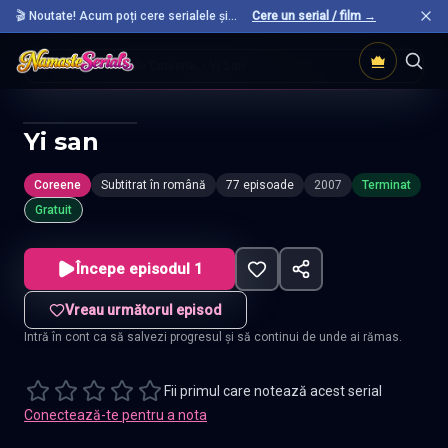
🎬 Noutate! Acum poți cere serialele și
Cere un serial / film →
filmele preferate care nu sunt încă pe site.
Acasă
Seriale Coreene
Yi San
Yi san
Coreene
Subtitrat în română
77 episoade
2007
Terminat
Gratuit
Începe episodul 1
Vreau următorul episod
Intră în cont ca să salvezi progresul și să continui de unde ai rămas.
Fii primul care notează acest serial
Conectează-te pentru a nota