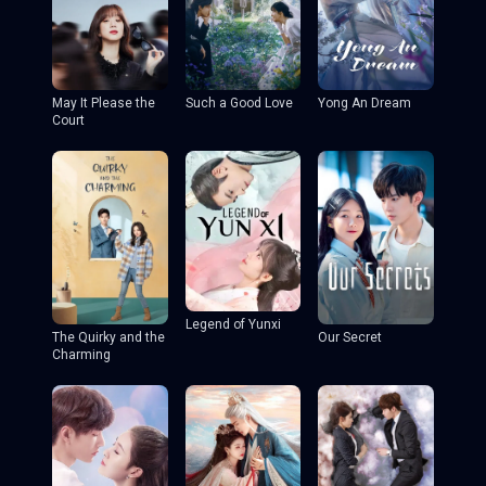
May It Please the
Such a Good Love
Yong An Dream
Court
Legend of Yunxi
The Quirky and the
Our Secret
Charming