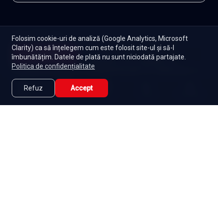
EXPLOREAZĂ ȘI
Folosim cookie-uri de analiză (Google Analytics, Microsoft
Clarity) ca să înțelegem cum este folosit site-ul și să-l
Coreene
Toate serialele
Abonament
Începe
îmbunătățim. Datele de plată nu sunt niciodată partajate.
Episoade
Lista mea
Politica de confidențialitate
Seriale de dramă
Seriale de familie
Telenovele
Seriale gratuite
Refuz
Accept
Caută
Lista Mea
Acasă
Seriale
Filme