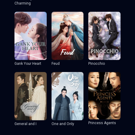
Charming
Gank Your Heart
Feud
Pinocchio
Princess Agents
General and I
One and Only