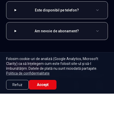
Este disponibil pe telefon?
Am nevoie de abonament?
EXPLOREAZĂ ȘI
Folosim cookie-uri de analiză (Google Analytics, Microsoft
Clarity) ca să înțelegem cum este folosit site-ul și să-l
Coreene
Toate serialele
Abonament
Începe
îmbunătățim. Datele de plată nu sunt niciodată partajate.
Episoade
Lista mea
Politica de confidențialitate
Seriale de dramă
Seriale de familie
Telenovele
Seriale gratuite
Refuz
Accept
Caută
Lista Mea
Acasă
Seriale
Filme