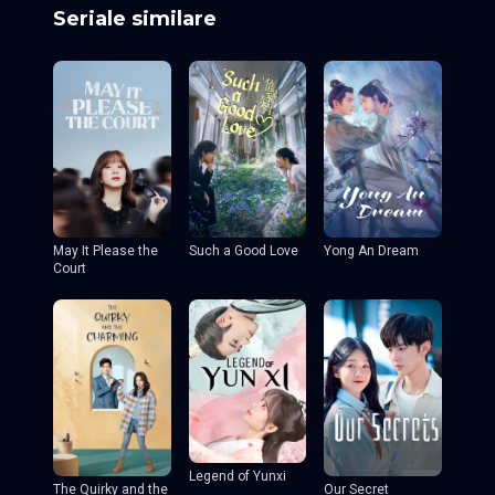
Seriale similare
May It Please the
Such a Good Love
Yong An Dream
Court
Legend of Yunxi
The Quirky and the
Our Secret