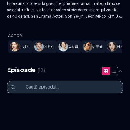
Impreuna la bine si la greu, trei prietene raman unite in timp ce
se confrunta cu viata, dragostea si pierderea in pragul varstei
de 40 de ani. Gen Drama Actori: Son Ye-jin, Jeon Mi-do, Kim Ji-
hyun
Thirty-Nine
—
Subtitrat în română
,
Namaste Serials
.
12 episoade
,
ACTORI
손예진
연우진
강말금
이무생
안소희
Episoade
(
12
)
Episodul 1
Episodul 2
Episodul 3
Episodul 4
Episodul 5
Episodul 6
Episodul 7
Episodul 8
Episodul 9
Episodul 10
Episodul 11
Episodul 12 final