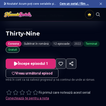
🎬 Noutate! Acum poți cere serialele și
Cere un serial / film →
filmele preferate care nu sunt încă pe site.
Acasă
Seriale Coreene
Thirty Nine
Thirty-Nine
Coreene
Subtitrat în română
12 episoade
2022
Terminat
Gratuit
Începe episodul 1
Vreau următorul episod
Intră în cont ca să salvezi progresul și să continui de unde ai rămas.
Fii primul care notează acest serial
Conectează-te pentru a nota