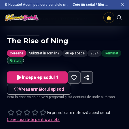
🎬 Noutate! Acum poți cere serialele și
Cere un serial / film →
filmele preferate care nu sunt încă pe site.
Acasă
Seriale Coreene
The Rise Of Ning
The Rise of Ning
Coreene
Subtitrat în română
40 episoade
2024
Terminat
Gratuit
Începe episodul 1
Vreau următorul episod
Intră în cont ca să salvezi progresul și să continui de unde ai rămas.
Fii primul care notează acest serial
Conectează-te pentru a nota