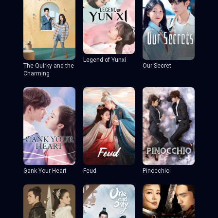
Legend of Yunxi
The Quirky and the
Our Secret
Charming
Gank Your Heart
Feud
Pinocchio