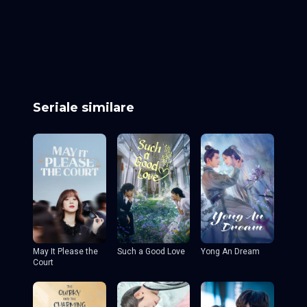
Episodul 25
Episodul 26
Episodul 27
Episodul 28
Episodul 29
Episodul 30
Episodul 31
Episodul 32
Episodul 33
Episodul 34
Episodul 35
Episodul 36
Episodul 37
Episodul 38
Episodul 39
Episodul 40 final
Seriale similare
May It Please the
Such a Good Love
Yong An Dream
Court