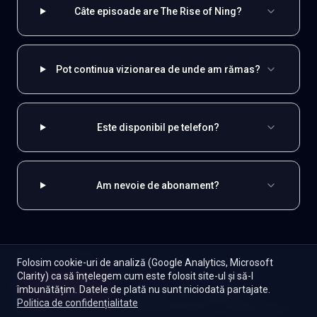
Câte episoade are The Rise of Ning?
Pot continua vizionarea de unde am rămas?
Este disponibil pe telefon?
Am nevoie de abonament?
EXPLOREAZĂ ȘI
Folosim cookie-uri de analiză (Google Analytics, Microsoft
Clarity) ca să înțelegem cum este folosit site-ul și să-l
Coreene
Toate serialele
Abonament
Începe
îmbunătățim. Datele de plată nu sunt niciodată partajate.
Episoade
Lista mea
Politica de confidențialitate
Seriale de dramă
Seriale de familie
Telenovele