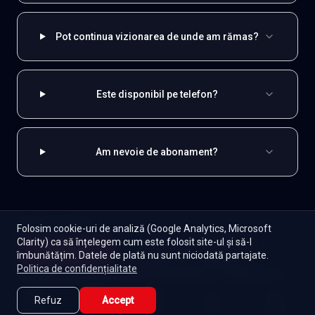
Pot continua vizionarea de unde am rămas?
Este disponibil pe telefon?
Am nevoie de abonament?
EXPLOREAZĂ ȘI
Folosim cookie-uri de analiză (Google Analytics, Microsoft
Clarity) ca să înțelegem cum este folosit site-ul și să-l
Coreene
Toate serialele
Abonament
Începe
îmbunătățim. Datele de plată nu sunt niciodată partajate.
Episoade
Lista mea
Politica de confidențialitate
Seriale de dramă
Seriale de familie
Telenovele
Seriale gratuite
Refuz
Accept
Caută
Lista Mea
Acasă
Seriale
Filme