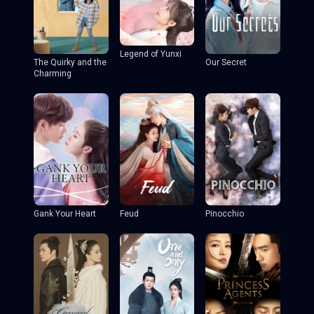
Legend of Yunxi
The Quirky and the
Our Secret
Charming
Gank Your Heart
Feud
Pinocchio