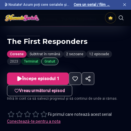
🎬 Noutate! Acum poți cere serialele și
Cere un serial / film →
filmele preferate care nu sunt încă pe site.
Acasă
Seriale Coreene
The First Responders
The First Responders
Coreene
Subtitrat în română
2 sezoane
12 episoade
2023
Terminat
Gratuit
Începe episodul 1
Vreau următorul episod
Intră în cont ca să salvezi progresul și să continui de unde ai rămas.
Fii primul care notează acest serial
Conectează-te pentru a nota