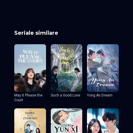
Episodul 7
Episodul 8
Episodul 9
Episodul 10
Episodul 11
Episodul 12 final
Seriale similare
May It Please the
Such a Good Love
Yong An Dream
Court