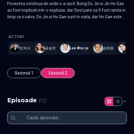
Povestea continua de unde s-a oprit. Bong Do Jin si Jin Ho Gae
au fost implicati intr-o explozie, dar Seol pare sa fi fost ranita in
timp ce ii salva. Do Jin si Ho Gae sunt in viata, dar Ho Gae este
vazut plangand moartea cuiva. Exista un nou sef al politiei si Ma
The First Responders
—
Subtitrat în română
,
Namaste Serials
.
12
Tae Hwa s-a intors. Oricum, detectivul Jin s-a intors in politie, iar
entuziasmul sau de a prinde infractori este acelasi. Gen Crima,
ACTORI
Thriller, Mister Actori: Kim Rae-won, Son Ho-jun, Gong Seung-
오의식
공승연
Lee Woo-je
김래원
강
yeon
Sezonul 1
Sezonul 2
Episoade
(
12
)
Episodul 1
Episodul 2
Episodul 3
Episodul 4
Episodul 5
Episodul 6