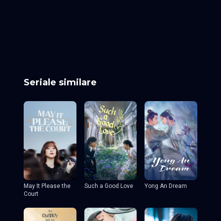
Episodul 25
Episodul 26
Episodul 27
Episodul 28
Episodul 29
Episodul 30
Episodul 31
Episodul 32
Episodul 33
Episodul 34
Episodul 35
Episodul 36
Episodul 37
Episodul 38
Episodul 39
Episodul 40
Episodul 41
Episodul 42 final
Seriale similare
May It Please the
Such a Good Love
Yong An Dream
Court