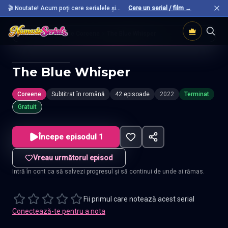
🎬 Noutate! Acum poți cere serialele și
Cere un serial / film →
filmele preferate care nu sunt încă pe site.
Acasă
Seriale Coreene
The Blue Whisper
The Blue Whisper
Coreene
Subtitrat în română
42 episoade
2022
Terminat
Gratuit
Începe episodul 1
Vreau următorul episod
Intră în cont ca să salvezi progresul și să continui de unde ai rămas.
Fii primul care notează acest serial
Conectează-te pentru a nota