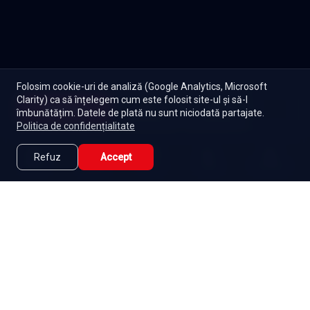
Folosim cookie-uri de analiză (Google Analytics, Microsoft
Clarity) ca să înțelegem cum este folosit site-ul și să-l
Începe
îmbunătățim. Datele de plată nu sunt niciodată partajate.
Episoade
Lista mea
Politica de confidențialitate
Refuz
Accept
Caută
Lista Mea
Acasă
Seriale
Filme
Abonament
|
De ce Namaste Serials?
|
Seriale gratuite
|
Blog
|
Politica de confidențialitate