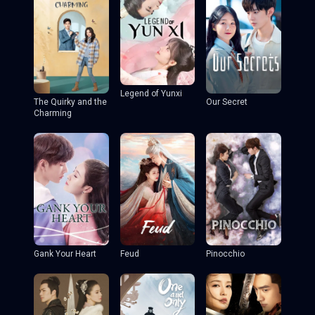
Legend of Yunxi
The Quirky and the
Our Secret
Charming
Gank Your Heart
Feud
Pinocchio