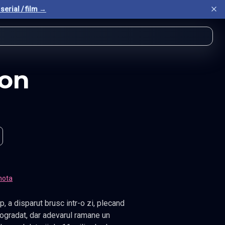
serial / film →
ion
nota