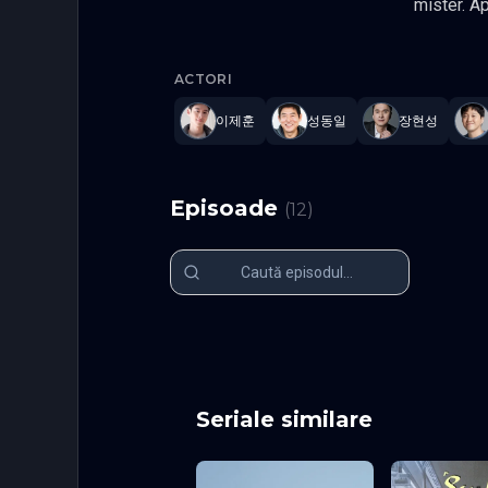
mister. Apoi, trei ani mai tarziu, cand Sanin Group se confrunta cu falimentul avand datorii de 11 miliarde de
dolari, este chemat inapoi in Coreea ca ultima lor speranta. Misiunea lui este clara: sa salveze Sanin Group. Cu
The Art of
toate acestea, solut
ACTORI
noua echipa de fuziuni si achizitii si aduna cei mai buni negociatori pentru a se scuf
a tranzactiilor cu mize mari. Cu echip
이제훈
성동일
장현성
dolari necesare pentru a salva compania sau chiar va fi doborat 
Thriller 
Kang-yoo
Episoade
(
12
)
Episodul 1
Episodul 2
Episodul 6
Episodul 7
Episodul 11
Episodul 12
Seriale similare