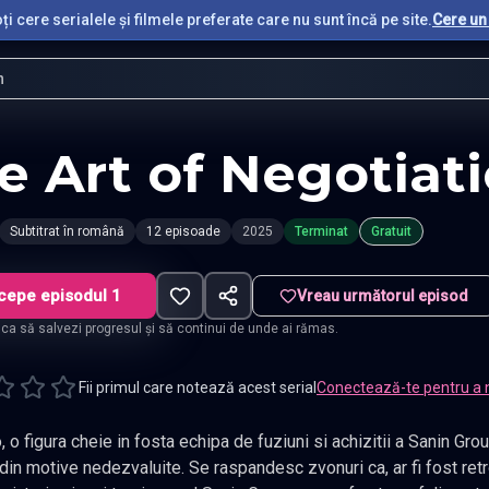
i cere serialele și filmele preferate care nu sunt încă pe site.
Cere un 
n
e Art of Negotiat
Subtitrat în română
12 episoade
2025
Terminat
Gratuit
cepe episodul 1
Vreau următorul episod
t ca să salvezi progresul și să continui de unde ai rămas.
Fii primul care notează acest serial
Conectează-te pentru a 
heie in fosta echipa de fuziuni si achizitii a Sanin Group, a disparut brusc intr-o zi, plecand
ive nedezvaluite. Se raspandesc zvonuri ca, ar fi fost retrogradat, dar adevarul ramane un