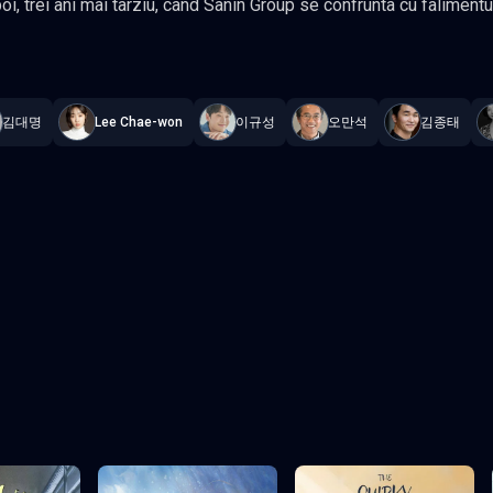
 Negotiation
—
Subtitrat în română
,
Namaste Serials
.
12 episoade
,
Ac
ia lui este departe de a fi simpla. Obtinand sprijinul CEO-ului Song Jae Sik, el formeaza o
unda in lumea periculoasa
a sa, Ju No face un ultim pariu. Poate el sa asigure cele 11 miliarde de
김대명
Lee Chae-won
이규성
오만석
김종태
asa-numitul „zeu al negocierii”? Gen Drama,
Actori: Lee Je-hoon, Kim Dae-myung, Sung Dong-il Jang Hyun-su
n
Episodul 3
Episodul 4
Episodul 8
Episodul 9
 final