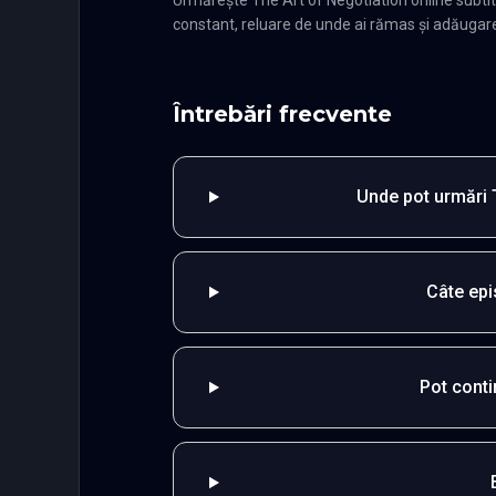
constant, reluare de unde ai rămas și adăugare î
Întrebări frecvente
Unde pot urmări T
Câte epi
Pot cont