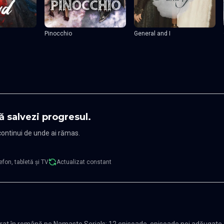
Pinocchio
General and I
ă salvezi progresul.
 continui de unde ai rămas.
efon, tabletă și TV
Actualizat constant
trat în română pe Namaste Serials: 12 episoade, episoade noi adăugate