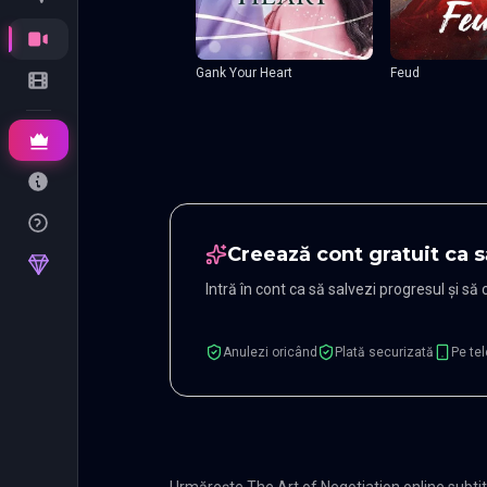
Gank Your Heart
Feud
Creează cont gratuit ca s
Intră în cont ca să salvezi progresul și să
Anulezi oricând
Plată securizată
Pe tel
Urmărește The Art of Negotiation online subti