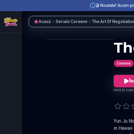
🎬 Noutate! Acum poț
Acasă
Seriale Coreene
The Art Of Negotiatio
Th
Coreene
În
Intră în con
Yun Ju No, o figura c
in Hawaii din mot