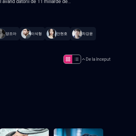
tualizat constant
.
양조아
이석형
안현호
차강윤
ng, Oh Man-seok, Ahn Hyun-ho, Cha
De la început
Episodul 5
Episodul 10