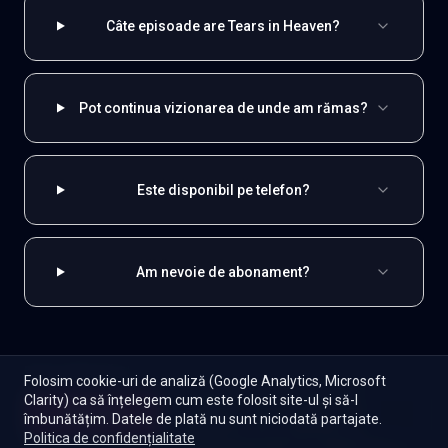
Câte episoade are Tears in Heaven?
Pot continua vizionarea de unde am rămas?
Este disponibil pe telefon?
Am nevoie de abonament?
EXPLOREAZĂ ȘI
Folosim cookie-uri de analiză (Google Analytics, Microsoft
Clarity) ca să înțelegem cum este folosit site-ul și să-l
Coreene
Toate serialele
Abonament
Începe
îmbunătățim. Datele de plată nu sunt niciodată partajate.
Episoade
Lista mea
Politica de confidențialitate
Seriale de dramă
Seriale de familie
Telenovele