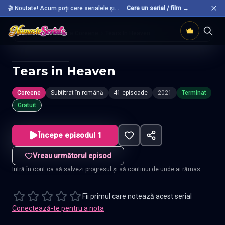
🎬 Noutate! Acum poți cere serialele și
Cere un serial / film →
filmele preferate care nu sunt încă pe site.
Acasă
Seriale Coreene
Tears In Heaven
Tears in Heaven
Coreene
Subtitrat în română
41 episoade
2021
Terminat
Gratuit
Începe episodul 1
Vreau următorul episod
Intră în cont ca să salvezi progresul și să continui de unde ai rămas.
Fii primul care notează acest serial
Conectează-te pentru a nota