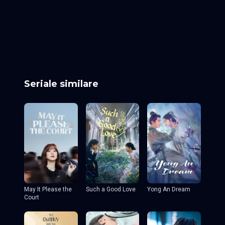
Episodul 25
Episodul 26
Episodul 27
Episodul 28
Episodul 29
Episodul 30
Episodul 31
Episodul 32
Episodul 33
Episodul 34
Episodul 35
Episodul 36
Episodul 37
Episodul 38
Episodul 39
Episodul 40
Episodul 41
Seriale similare
May It Please the
Such a Good Love
Yong An Dream
Court