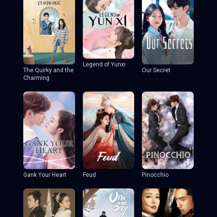
Legend of Yunxi
The Quirky and the
Our Secret
Charming
Gank Your Heart
Feud
Pinocchio