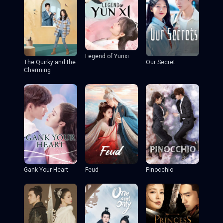
Legend of Yunxi
The Quirky and the
Our Secret
Charming
Gank Your Heart
Feud
Pinocchio