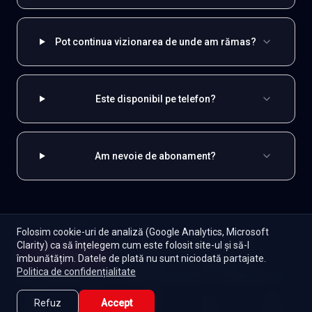
Pot continua vizionarea de unde am rămas?
Este disponibil pe telefon?
Am nevoie de abonament?
EXPLOREAZĂ ȘI
Folosim cookie-uri de analiză (Google Analytics, Microsoft
Clarity) ca să înțelegem cum este folosit site-ul și să-l
Coreene
Toate serialele
Abonament
Începe
îmbunătățim. Datele de plată nu sunt niciodată partajate.
Episoade
Lista mea
Politica de confidențialitate
Seriale de dramă
Seriale de familie
Telenovele
Seriale gratuite
Refuz
Accept