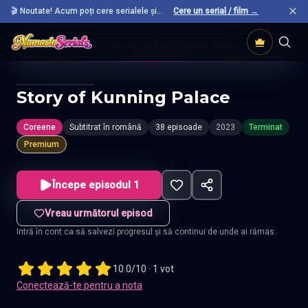
🎬 Noutate! Acum poți cere serialele și
Cere un serial / film →
filmele preferate care nu sunt încă pe site.
Acasă
Seriale Coreene
Story Of Kunning Palace
Story of Kunning Palace
Coreene
Subtitrat în română
38 episoade
2023
Terminat
Premium
Începe episodul 1
Vreau următorul episod
Intră în cont ca să salvezi progresul și să continui de unde ai rămas.
10.0/10 · 1 vot
Conectează-te pentru a nota