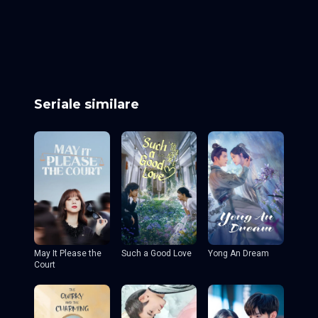
Episodul 25
Episodul 26
Episodul 27
Episodul 28
Episodul 29
Episodul 30
Episodul 31
Episodul 32
Episodul 33
Episodul 34
Episodul 35
Episodul 36
Episodul 37
Episodul 38 final
Seriale similare
May It Please the
Such a Good Love
Yong An Dream
Court