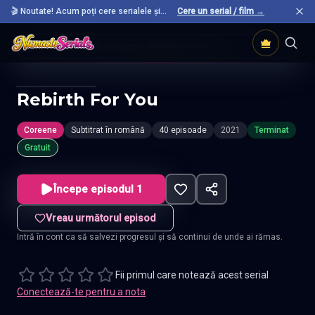
🎬 Noutate! Acum poți cere serialele și
Cere un serial / film →
filmele preferate care nu sunt încă pe site.
Acasă
Seriale Coreene
Rebirth For You
Rebirth For You
Coreene
Subtitrat în română
40 episoade
2021
Terminat
Gratuit
Începe episodul 1
Vreau următorul episod
Intră în cont ca să salvezi progresul și să continui de unde ai rămas.
Fii primul care notează acest serial
Conectează-te pentru a nota