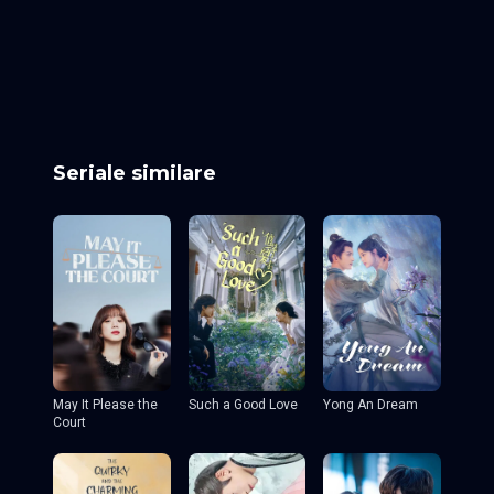
Episodul 25
Episodul 26
Episodul 27
Episodul 28
Episodul 29
Episodul 30
Episodul 31
Episodul 32
Episodul 33
Episodul 34
Episodul 35
Episodul 36
Episodul 37
Episodul 38
Episodul 39
Episodul 40 final
Seriale similare
May It Please the
Such a Good Love
Yong An Dream
Court