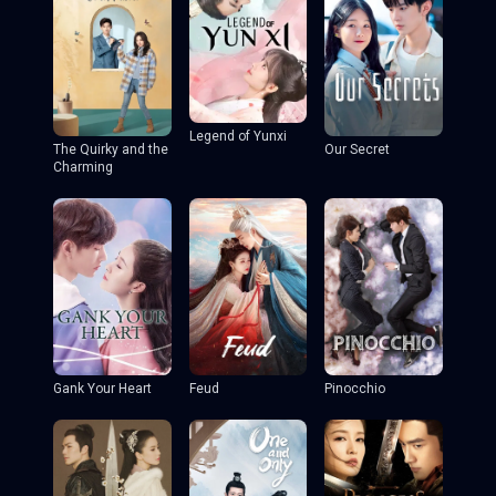
Legend of Yunxi
The Quirky and the
Our Secret
Charming
Gank Your Heart
Feud
Pinocchio