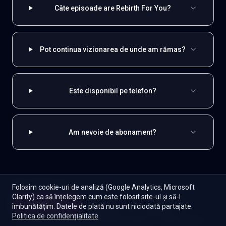
Câte episoade are Rebirth For You?
Pot continua vizionarea de unde am rămas?
Este disponibil pe telefon?
Am nevoie de abonament?
EXPLOREAZĂ ȘI
Folosim cookie-uri de analiză (Google Analytics, Microsoft
Clarity) ca să înțelegem cum este folosit site-ul și să-l
Coreene
Toate serialele
Abonament
Începe
îmbunătățim. Datele de plată nu sunt niciodată partajate.
Episoade
Lista mea
Politica de confidențialitate
Seriale de dramă
Seriale de familie
Telenovele