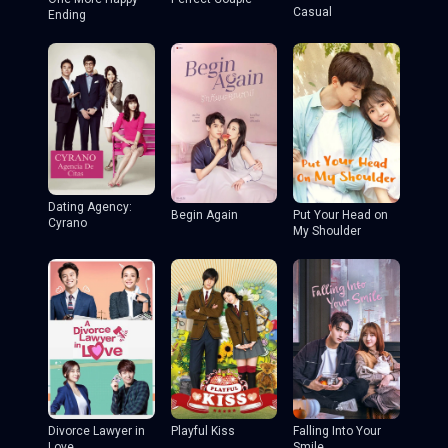
Casual
Ending
Dating Agency:
Begin Again
Put Your Head on
Cyrano
My Shoulder
Divorce Lawyer in
Playful Kiss
Falling Into Your
Love
Smile