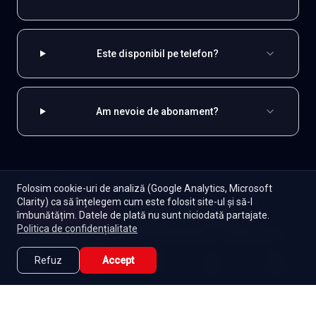
Este disponibil pe telefon?
Am nevoie de abonament?
EXPLOREAZĂ ȘI
Folosim cookie-uri de analiză (Google Analytics, Microsoft
Clarity) ca să înțelegem cum este folosit site-ul și să-l
Coreene
Toate serialele
Abonament
Începe
îmbunătățim. Datele de plată nu sunt niciodată partajate.
Episoade
Lista mea
Politica de confidențialitate
Seriale de dramă
Seriale de familie
Telenovele
Seriale gratuite
Refuz
Accept
Caută
Lista Mea
Acasă
Seriale
Filme