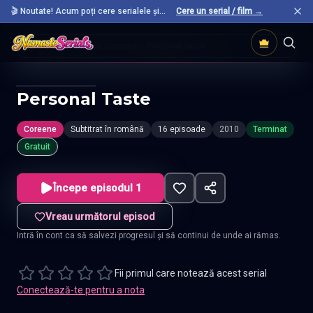
🎬 Noutate! Acum poți cere serialele și
Cere un serial / film →
filmele preferate care nu sunt încă pe site.
Acasă
Seriale Coreene
Personal Taste
Personal Taste
Coreene
Subtitrat în română
16 episoade
2010
Terminat
Gratuit
Începe episodul 1
Vreau următorul episod
Intră în cont ca să salvezi progresul și să continui de unde ai rămas.
Fii primul care notează acest serial
Conectează-te pentru a nota