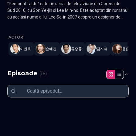
"Personal Taste” este un serial de televiziune din Coreea de
Sud 2010, cu Son Ye-jin si Lee Min-ho. Este adaptat din romanul
cu acelasi nume al lui Lee Se-in 2007 despre un designer de
mobila, Park Kae-in, care locuieste impreuna cu arhitectul Jeon
Personal Taste
—
Subtitrat în română
,
Namaste Serials
.
16 epis
Jin-ho, sub presupunerea gresita ca este homosexual. Gen
Romantic, Comedie, Drama Actori: Son Ye-jin, Lee Min-ho
ACTORI
이민호
손예진
류승룡
김지석
윤은혜
Episoade
(
16
)
Episodul 1
Episodul 2
Episodul 3
Episodul 4
Episodul 5
Episodul 6
Episodul 7
Episodul 8
Episodul 9
Episodul 10
Episodul 11
Episodul 12
Episodul 13
Episodul 14
Episodul 15
Episodul 16