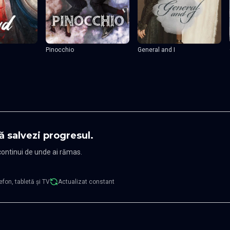
Pinocchio
General and I
ă salvezi progresul.
 continui de unde ai rămas.
efon, tabletă și TV
Actualizat constant