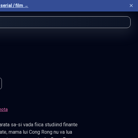
serial / film →
nota