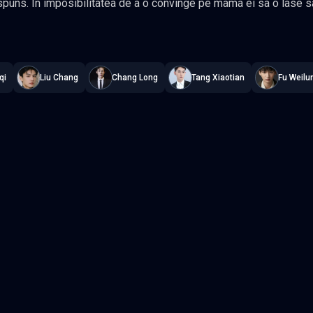
imposibilitatea de a o convinge pe mama ei sa o lase sa-si urmareasca visele, Cong Rong
 ales decat sa faca cum doreste mama ei. Sau nu? Dupa ce a co
Happiness
—
Subtitrat în română
,
Namaste Serials
.
28 episoade
,
Actua
ong Rong vine fata in fata cu prietenul ei din copilarie, Wen Shao Qing. Acum chirurg,
clientul lui Cong Rong, el este si proprietarul ei si vecinul de langa el. Legati impreuna
qi
Liu Chang
Chang Long
Tang Xiaotian
Fu Weilu
in ce mai stranse, Zhuo Rong si Shao Qing se apropie, in ciuda eforturilor depuse.
 nesfarsita de inteligenta, prietenii din copilarie pot lupta impotriva legaturilor care ii
r cat timp vor putea rezista inevitabilului? Gen Comedie, Romantic
Episodul 3
Episodul 4
Episodul 8
Episodul 9
2
Episodul 13
Episodul 14
7
Episodul 18
Episodul 19
2
Episodul 23
Episodul 24
7
Episodul 28