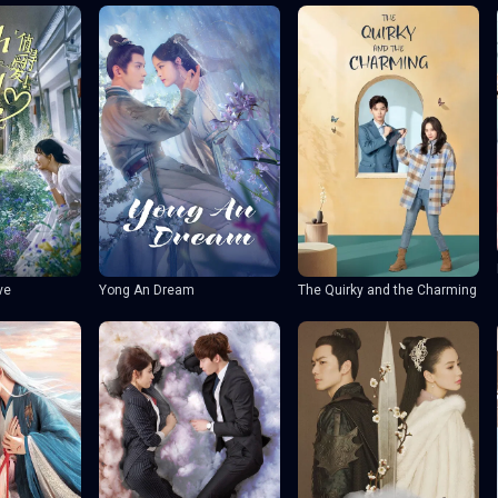
ve
Yong An Dream
The Quirky and the Charming