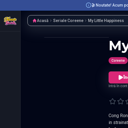
🎬 Noutate! Acum poț
Acasă
Seriale Coreene
My Little Happiness
My
Coreene
În
Intră în con
Cong Rong a visat de mul
in strainatate. Sperand