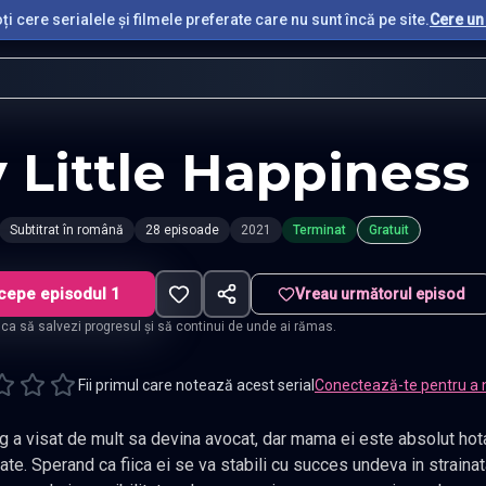
i cere serialele și filmele preferate care nu sunt încă pe site.
Cere un 
 Little Happiness
Subtitrat în română
28 episoade
2021
Terminat
Gratuit
cepe episodul 1
Vreau următorul episod
t ca să salvezi progresul și să continui de unde ai rămas.
Fii primul care notează acest serial
Conectează-te pentru a 
t sa devina avocat, dar mama ei este absolut hotarata sa-si vada fiica studiind finante
 ca fiica ei se va stabili cu succes undeva in strainatate, mama lui Cong Rong nu va lua