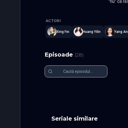
"nu" ca raspuns. In 
nu are de
My Little 
plecat spre tari indepartate, Cong Rong se intoarce in secret acasa pentru a incepe sa lucreze ca stagiar legal.
ACTORI
Luand primul ei caz, C
Shao Qing nu este doar 
Xing Fei
Huang Yilin
Yang An
de sirurile de soarta din ce 
Angajati intr-o batalie
leaga, da
Episoade
(
28
)
Tian
Episodul 1
Episodul 2
Episodul 6
Episodul 7
Episodul 11
Episodul 1
Episodul 16
Episodul 1
Episodul 21
Episodul 2
Episodul 26
Episodul 2
Seriale similare