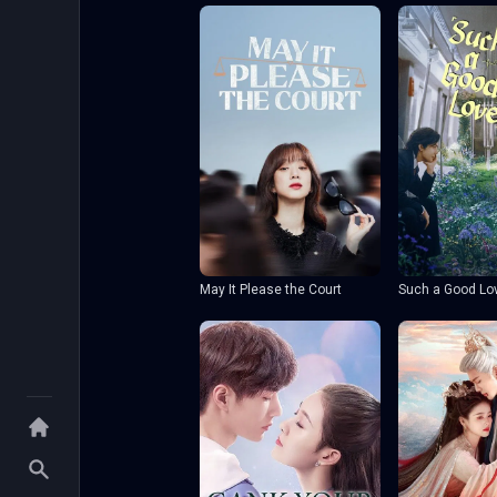
May It Please the Court
Such a Good Lo