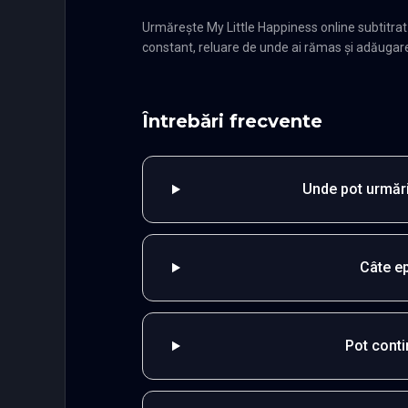
Urmărește My Little Happiness online subtitra
constant, reluare de unde ai rămas și adăugare î
Întrebări frecvente
Unde pot urmări
Câte e
Pot cont