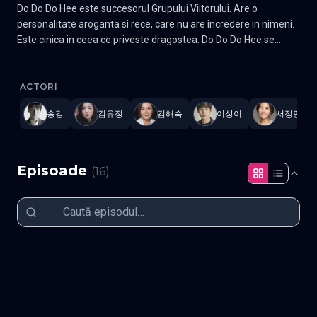
Do Do Do Hee este succesorul Grupului Viitorului. Are o
personalitate aroganta si rece, care nu are incredere in nimeni.
Este cinica in ceea ce priveste dragostea. Do Do Do Hee se
implica cu un demon pe nume Jung Koo Won si incheie un
My Demon
—
Subtitrat în română
,
Namaste Serials
.
16 episoade
,
contract de casatorie cu el. Ea se confrunta cu mari schimbari
in viata ei. Jung Koo Won este un demon. El poate trai pentru
ACTORI
eternitate facand intelegeri periculoase, dar dulci, cu oameni
송강
김유정
김해숙
이상이
서정연
care indura vieti infernale. Ii priveste cu dispret pe oameni si de
200 de ani da tarcoale acestei lumi ca un pradator de varf. Se
implica in relatia cu Do Do Hee si isi pierde brusc puterea. Apoi
se casatoreste cu ea prin contract. Pentru a preveni propria
Episoade
(
16
)
disparitie, el trebuie sa o protejeze pe Do Do Do Hee, care i-a
luat toata puterea. Relatia lor se dezvolta in mod romantic. Gen
Fantezie, Romantic, Comedie Actori: Kim Yoo-jung, Song Kang,
Episodul 1
Episodul 2
Lee Sang-yi, Kim Hae-sook
Episodul 3
Episodul 4
Trăind în ceață
Cu toții avem un demon în inimă
Episodul 5
Episodul 6
De mână cu un demon
Dulce, dar periculos
Episodul 7
Episodul 8
Doar tu
În voia norocului
Episodul 9
Episodul 10
Relații pângărite
Alegerea fatidică
Episodul 11
Episodul 12
Adevărul gol-goluț
Spărgând carapacea
Episodul 13
Episodul 14
Un paradis de rău augur
Salvatorul distrugerii
Episodul 15
Episodul 16 final
Trecutul, păcatul originar
Iadul nostru personal
Sfârșitul destinului
Raiul nostru personal