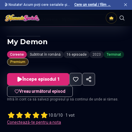
🎬 Noutate! Acum poți cere serialele și
Cere un serial / film →
filmele preferate care nu sunt încă pe site.
Acasă
Seriale Coreene
My Demon
My Demon
Coreene
Subtitrat în română
16 episoade
2023
Terminat
Premium
Începe episodul 1
Vreau următorul episod
Intră în cont ca să salvezi progresul și să continui de unde ai rămas.
10.0/10 · 1 vot
Conectează-te pentru a nota