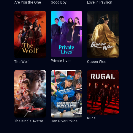
Are You the One
Good Boy
Love in Pavilion
Private Lives
The Wolf
Queen Woo
Rugal
The King's Avatar
Han River Police