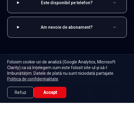
Este disponibil pe telefon?
Am nevoie de abonament?
EXPLOREAZĂ ȘI
Folosim cookie-uri de analiză (Google Analytics, Microsoft
Clarity) ca să înțelegem cum este folosit site-ul și să-l
Coreene
Toate serialele
Abonament
Începe
îmbunătățim. Datele de plată nu sunt niciodată partajate.
Episoade
Lista mea
Politica de confidențialitate
Seriale de dramă
Seriale de familie
Telenovele
Seriale gratuite
Refuz
Accept
Caută
Lista Mea
Acasă
Seriale
Filme