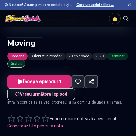
🎬 Noutate! Acum poți cere serialele și
Cere un serial / film →
filmele preferate care nu sunt încă pe site.
Acasă
Seriale Coreene
Moving
Moving
Coreene
Subtitrat în română
20 episoade
2023
Terminat
Gratuit
Începe episodul 1
Vreau următorul episod
Intră în cont ca să salvezi progresul și să continui de unde ai rămas.
Fii primul care notează acest serial
Conectează-te pentru a nota