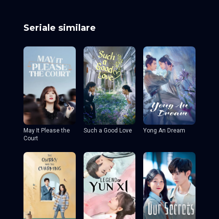
Seriale similare
May It Please the
Such a Good Love
Yong An Dream
Court