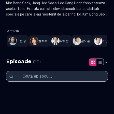
Kim Bong Seok, Jang Hee Soo si Lee Gang Hoon frecventeaza
acelasi liceu. Ei arata ca niste elevi obisnuiti, dar au abilitati
speciale pe care le-au mostenit de la parintii lor. Kim Bong Seok
are abilitatea de a zbura, in timp ce Jang Hee Soo are abilitati
Moving
—
Subtitrat în română
,
Namaste Serials
.
20 episoade
,
Act
atletice excelente si este capabila sa se recupereze rapid dupa
rani, cum ar fi sa fie impuscata sau injunghiata. Lee Gang Hoon
ACTORI
are o putere si o viteza iesite din comun. Acesti trei elevi
고윤정
한효주
박희순
김도훈
조인성
incearca sa isi ascunda abilitatile speciale de ceilalti oameni, in
timp ce parintii lor se straduiesc sa ii protejeze pentru a nu fi
folositi de alte persoane. Gen Actiune, Fantezie, Supranatural,
Romantic, Drama Actori: Ryu Seung-ryong, Han Hyo-joo, Zo In-
Episoade
(
20
)
sung, Cha Tae-hyun Ryoo Seung-bum, Kim Sung-kyun, Lee
Jung-ha, Go Youn-jung, Kim Do-hoon
Episodul 1
Episodul 2
Episodul 3
Episodul 4
Clasa a XII-a
Booyang: Susținerea Familiei, Levitație
Episodul 5
Episodul 6
1+1
A Reaminti
Episodul 7
Episodul 8
Rememorare
Bungaeman
Episodul 9
Episodul 10
Străinul
Secret
Episodul 11
Episodul 12
Umaniștii
Monstrul
Episodul 13
Episodul 14
Romanticul
Parteneri
Episodul 15
Episodul 16
Jang Juwon
Idiotul
Episodul 17
Episodul 18
P.D.T.N.
Omul de Legătură
Episodul 19
Episodul 20 final
Trezirea
Sudul și Nordul
Bătălia Finală
Ziua Absolvirii