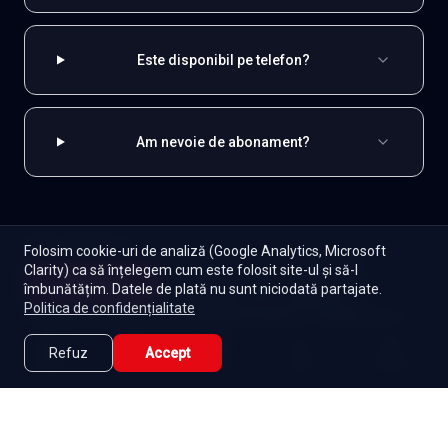
Este disponibil pe telefon?
Am nevoie de abonament?
EXPLOREAZĂ ȘI
Folosim cookie-uri de analiză (Google Analytics, Microsoft
Clarity) ca să înțelegem cum este folosit site-ul și să-l
Coreene
Toate serialele
Abonament
Începe
îmbunătățim. Datele de plată nu sunt niciodată partajate.
Episoade
Lista mea
Politica de confidențialitate
Seriale de dramă
Seriale de familie
Telenovele
Seriale gratuite
Refuz
Accept
Caută
Lista Mea
Acasă
Seriale
Filme