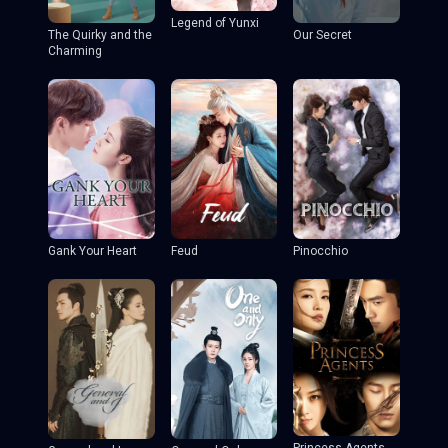
Legend of Yunxi
The Quirky and the
Our Secret
Charming
Gank Your Heart
Feud
Pinocchio
Princess Agents