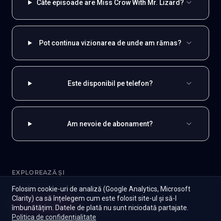
Câte episoade are Miss Crow With Mr. Lizard?
Pot continua vizionarea de unde am rămas?
Este disponibil pe telefon?
Am nevoie de abonament?
EXPLOREAZĂ ȘI
Folosim cookie-uri de analiză (Google Analytics, Microsoft
Coreene
Toate serialele
Abonament
Clarity) ca să înțelegem cum este folosit site-ul și să-l
Începe
îmbunătățim. Datele de plată nu sunt niciodată partajate.
Episoade
Lista mea
Seriale de dramă
Seriale de familie
Telenovele
Politica de confidențialitate