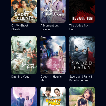
Oh My Ghost
A Moment but
The Judge from
Clients
Forever
Hell
Dashing Youth
Queen In-Hyun's
Sword and Fairy 1 -
Man
Paladin Legend