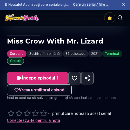
🎬 Noutate! Acum poți cere serialele și
Cere un serial / film →
filmele preferate care nu sunt încă pe site.
Acasă
Seriale Coreene
Miss Crow With Mr Lizard
Miss Crow With Mr. Lizard
Coreene
Subtitrat în română
36 episoade
2021
Terminat
Gratuit
Începe episodul 1
Vreau următorul episod
Intră în cont ca să salvezi progresul și să continui de unde ai rămas.
Fii primul care notează acest serial
Conectează-te pentru a nota