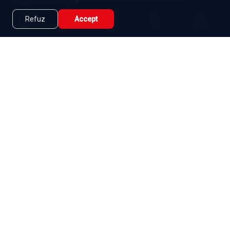
Seriale gratuite
Refuz
Accept
Caută
Lista Mea
Acasă
Seriale
Filme
Abonament
|
De ce Namaste Serials?
|
Seriale gratuite
|
Blog
|
Politica de confidențialitate
|
Contact
|
DMCA
|
Termeni și condiții
|