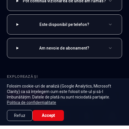
Pot continua vizionarea de unde am rămas?
Este disponibil pe telefon?
Am nevoie de abonament?
EXPLOREAZĂ ȘI
Folosim cookie-uri de analiză (Google Analytics, Microsoft
Coreene
Toate serialele
Abonament
Clarity) ca să înțelegem cum este folosit site-ul și să-l
Începe
îmbunătățim. Datele de plată nu sunt niciodată partajate.
Episoade
Lista mea
Seriale de dramă
Seriale de familie
Telenovele
Politica de confidențialitate
Seriale gratuite
Refuz
Accept
Caută
Lista Mea
Acasă
Seriale
Filme