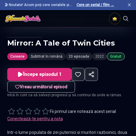
🎬 Noutate! Acum poți cere serialele și
Cere un serial / film →
filmele preferate care nu sunt încă pe site.
Acasă
Seriale Coreene
Mirror A Tale Of Twin Cities
Mirror: A Tale of Twin Cities
Coreene
Subtitrat în română
20 episoade
2022
Gratuit
Începe episodul 1
Vreau următorul episod
Intră în cont ca să salvezi progresul și să continui de unde ai rămas.
Fii primul care notează acest serial
Conectează-te pentru a nota
Intr-o lume populata de zei puternici si muritori razboinici, doua