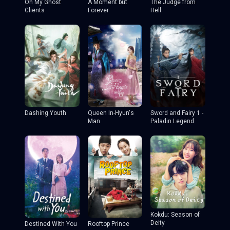
Oh My Ghost
A Moment but
The Judge from
Clients
Forever
Hell
Dashing Youth
Queen In-Hyun's
Sword and Fairy 1 -
Man
Paladin Legend
Kokdu: Season of
Deity
Destined With You
Rooftop Prince