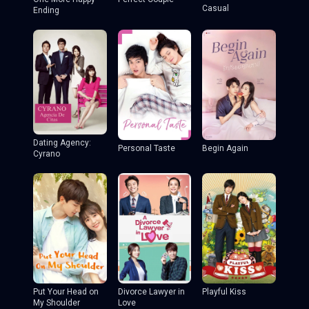
Casual
Ending
Dating Agency:
Personal Taste
Begin Again
Cyrano
Put Your Head on
Divorce Lawyer in
Playful Kiss
My Shoulder
Love