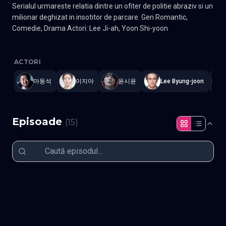
Serialul urmareste relatia dintre un ofiter de politie abraziv si un
milionar deghizat in insotitor de parcare. Gen Romantic,
Comedie, Drama Actori: Lee Ji-ah, Yoon Shi-yoon
Me Too, Flower!
—
Subtitrat în română
,
Namaste Serials
.
15 epis
ACTORI
마동석
이지아
윤시윤
Lee Byung-joon
Episoade
(
15
)
Episodul 1
Episodul 2
Episodul 3
Episodul 4
Episodul 5
Episodul 6
Episodul 7
Episodul 8
Episodul 9
Episodul 10
Episodul 11
Episodul 12
Episodul 13
Episodul 14
Episodul 15