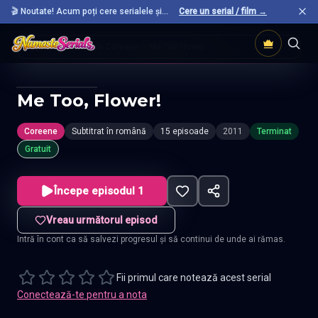
🎬 Noutate! Acum poți cere serialele și
Cere un serial / film →
filmele preferate care nu sunt încă pe site.
Acasă
Seriale Coreene
Me Too Flower
Me Too, Flower!
Coreene
Subtitrat în română
15 episoade
2011
Terminat
Gratuit
Începe episodul 1
Vreau următorul episod
Intră în cont ca să salvezi progresul și să continui de unde ai rămas.
Fii primul care notează acest serial
Conectează-te pentru a nota