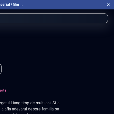
serial / film →
nota