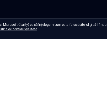
, Microsoft Clarity) ca să înțelegem cum este folosit site-ul și să-l îmb
litica de confidențialitate
te Serials?
|
Seriale gratuite
|
Blog
|
Politica de confidențiali
Setări cookies
|
|
|
Seriale
Indiene
Seriale
Coreene
Seriale
Turcești
Seriale
Spaniol
Copyright ©
2026
,
Namaste Serials
.
Toate drepturile rezervate