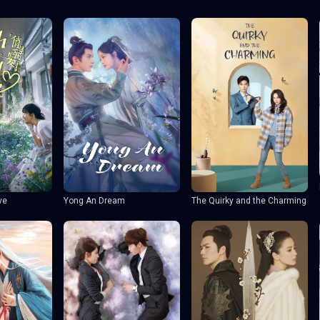
ve
Yong An Dream
The Quirky and the Charming