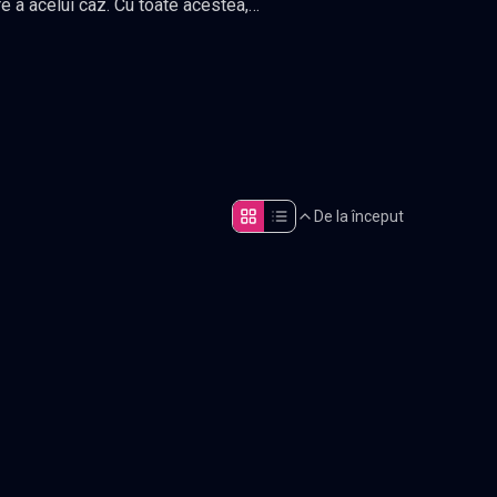
cazie
at constant
.
 pe inocenta Jiang Ci. Cei doi
 lasat deoparte ranchiunile
, Landy Li, Jeremy Tsui, Yao Chi
De la început
Episodul 5
Episodul 10
Episodul 15
Episodul 20
Episodul 25
Episodul 30
Episodul 35
Episodul 40 final