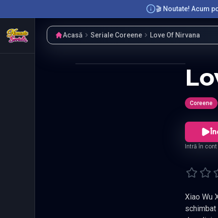
🎬 Noutate! Acum poț
Acasă
Seriale Coreene
Love Of Nirvana
Lo
Coreene
În
Intră în con
Xiao Wu Xia, tanar
schimbat numele in Wei Zhao si a 