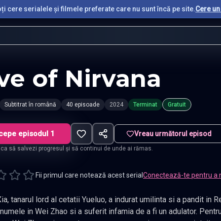
i cere serialele și filmele preferate care nu sunt încă pe site.
Cere un 
ve of Nirvana
Subtitrat în română
40 episoade
2024
Terminat
Gratuit
cepe episodul 1
Vreau următorul episod
t ca să salvezi progresul și să continui de unde ai rămas.
Fii primul care notează acest serial
Conectează-te pentru a 
ul lord al cetatii Yueluo, a indurat umilinta si a pandit in Regatul Liang timp de multi ani. Si-a
suferit infamia de a fi un adulator. Pentru a afla adevarul despre familia sa