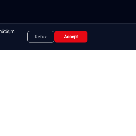
unătățim.
Refuz
Accept
tate
|
Contact
|
DMCA
|
Termeni și condiții
|
|
e
Seriale
Românești