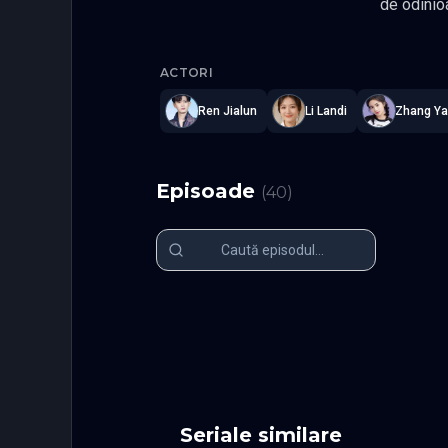
de odinioara, Wei Zha
planul sau ate
Love of N
pentru a o prelua pe Jiang Ci, grav 
ACTORI
Experienta
au vazut punctele
Ren Jialun
Li Landi
Zhang Ya
masura ce
personale si au luptat impreuna impotriva imparatului Liang, realizandu-si dorinta
stabili o 
Episoade
(
40
)
Episodul 1
Episodul 2
Episodul 6
Episodul 7
Episodul 11
Episodul 1
Episodul 16
Episodul 1
Episodul 21
Episodul 2
Episodul 26
Episodul 2
Episodul 31
Episodul 3
Episodul 36
Episodul 3
Seriale similare