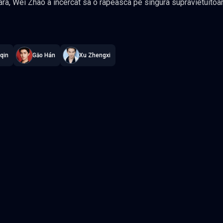
o a incercat sa o rapeasca pe singura supravietuitoare a acelui caz. Cu toate acestea,
nt pus la punct a fost ruinat de aparitia brusca a tinerei Jiang Ci. Pei Yan a profitat de o
irvana
—
Subtitrat în română
,
Namaste Serials
.
40 episoade
,
Actualiz
ranita, in conac, cu scopul de a-l gasi pe „sabotorul” din spatele scenei.
 tragica de viata a lui Wei Zhao si corectitudinea sa au impresionat-o
 stralucite ale celuilalt si au dezvoltat treptat sentimente reciproce unul pentru celalalt pe
qin
Gāo Hán
Xu Zhengxi
 se cunosteau. In cele din urma, Wei Zhao, Jiang Ci si Pei Yan au
 de a proteja Yueluo si de a
dinastie mai buna. Gen Romantic, Wuxia, Politic Actori: Ren Jialun
Episodul 3
Episodul 4
Episodul 8
Episodul 9
2
Episodul 13
Episodul 14
7
Episodul 18
Episodul 19
2
Episodul 23
Episodul 24
7
Episodul 28
Episodul 29
2
Episodul 33
Episodul 34
7
Episodul 38
Episodul 39