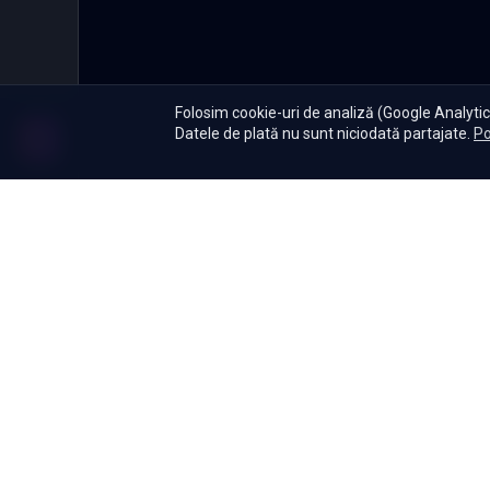
Folosim cookie-uri de analiză (Google Analytics
Datele de plată nu sunt niciodată partajate.
Po
Abonament
|
De ce Namas