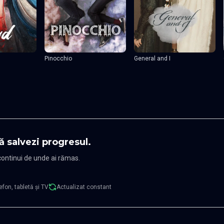
Pinocchio
General and I
ă salvezi progresul.
 continui de unde ai rămas.
efon, tabletă și TV
Actualizat constant