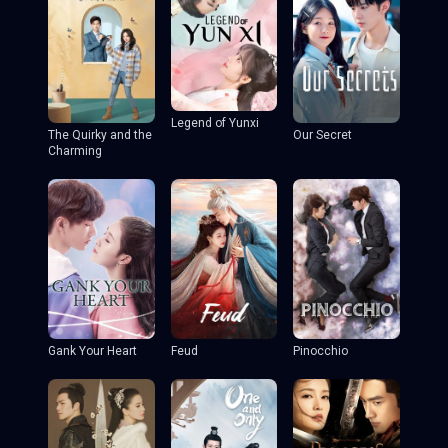
Legend of Yunxi
The Quirky and the
Our Secret
Charming
Gank Your Heart
Feud
Pinocchio