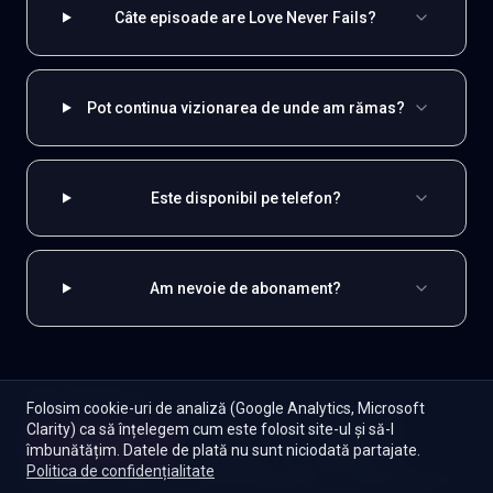
Câte episoade are Love Never Fails?
Pot continua vizionarea de unde am rămas?
Este disponibil pe telefon?
Am nevoie de abonament?
EXPLOREAZĂ ȘI
Folosim cookie-uri de analiză (Google Analytics, Microsoft
Clarity) ca să înțelegem cum este folosit site-ul și să-l
Coreene
Toate serialele
Abonament
Începe
îmbunătățim. Datele de plată nu sunt niciodată partajate.
Episoade
Lista mea
Politica de confidențialitate
Seriale de dramă
Seriale de familie
Telenovele