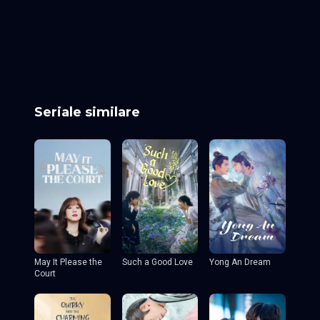
Episodul 25
Episodul 26
Episodul 27
Episodul 28
Episodul 29
Episodul 30
Episodul 31
Episodul 32
Episodul 33
Episodul 34
Episodul 35
Episodul 36
Episodul 37
Episodul 38
Episodul 39
Episodul 40
Seriale similare
May It Please the
Such a Good Love
Yong An Dream
Court