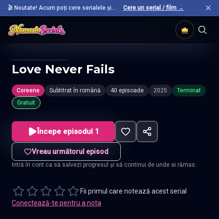
🎬 Noutate! Acum poți cere serialele și
Cere un serial / film →
filmele preferate care nu sunt încă pe site.
Acasă
Seriale Coreene
Love Never Fails
Love Never Fails
Coreene
Subtitrat în română
40 episoade
2025
Terminat
Gratuit
Începe episodul 1
Vreau următorul episod
Intră în cont ca să salvezi progresul și să continui de unde ai rămas.
Fii primul care notează acest serial
Conectează-te pentru a nota