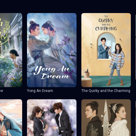
ve
Yong An Dream
The Quirky and the Charming