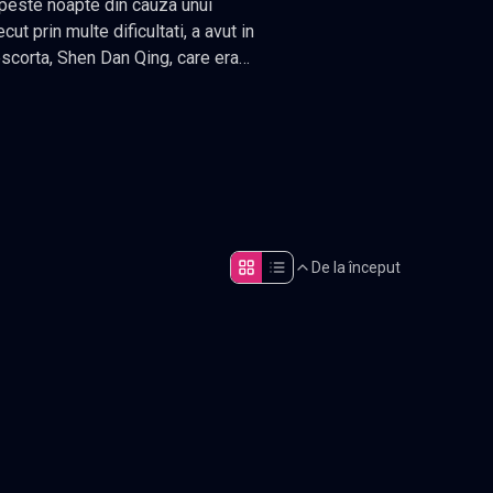
cut din cenusa si a pornit pe drumul
4 episoade
,
Actualizat constant
.
De la început
Episodul 5
Episodul 10
Episodul 15
Episodul 20
final