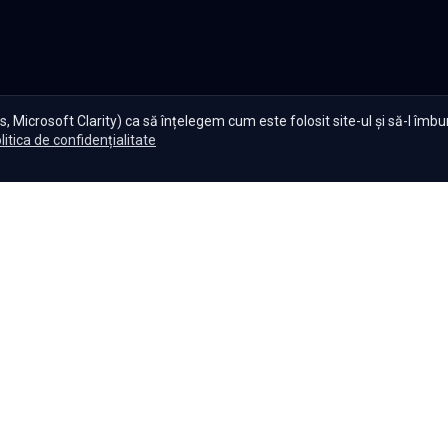
, Microsoft Clarity) ca să înțelegem cum este folosit site-ul și să-l îmb
litica de confidențialitate
te Serials?
|
Seriale gratuite
|
Blog
|
Politica de confidențiali
Setări cookies
|
|
|
Seriale
Indiene
Seriale
Coreene
Seriale
Turcești
Seriale
Spaniol
Copyright ©
2026
,
Namaste Serials
.
Toate drepturile rezervate