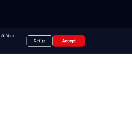
unătățim.
Refuz
Accept
tate
|
Contact
|
DMCA
|
Termeni și condiții
|
|
e
Seriale
Românești