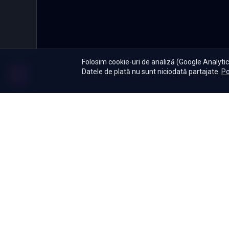
Folosim cookie-uri de analiză (Google Analytics
Datele de plată nu sunt niciodată partajate.
Po
Abonament
|
De ce Namas