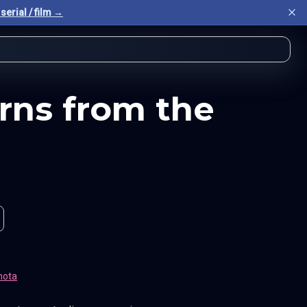
serial / film →
rns from the
nota