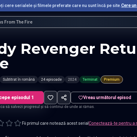
i cere serialele și filmele preferate care nu sunt încă pe site.
Cere un 
ns From The Fire
dy Revenger Retu
re
Subtitrat în română
24 episoade
2024
Terminat
Premium
cepe episodul 1
Vreau următorul episod
t ca să salvezi progresul și să continui de unde ai rămas.
Fii primul care notează acest serial
Conectează-te pentru a 