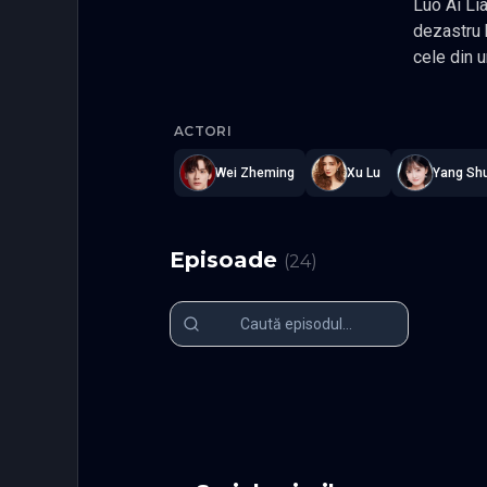
Luo Ai Lian, fiic
dezastru brusc si a fost aruncata din bogatie intr-o prapasti
cele din urma o scapare la li
inzestrata
Lady Reven
spinos de a-si sfasia dusmanii cu mainile, incepa
ACTORI
intrat din greseala in vi
lucru a facut ca d
Wei Zheming
Xu Lu
Yang Shu
palpitanta batalie a inteligentei si a curajului, s-au ajutat reciproc si s-au pretuit unul pe celalalt, iar o s
povesti interesante s-au intamplat. Gen Mister, Romantic Actori: Xu Lu, Wei Zhe Ming, Wu Chong Xuan, Denny
Deng
Episoade
(
24
)
Episodul 1
Episodul 2
Episodul 6
Episodul 7
Episodul 11
Episodul 1
Episodul 16
Episodul 1
Episodul 21
Episodul 2