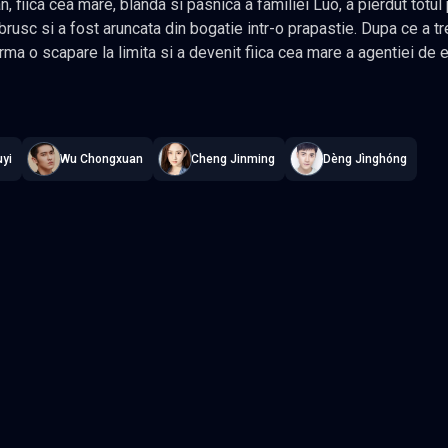
a cea mare, blanda si pasnica a familiei Luo, a pierdut totul peste noapte din cauza unui
e. Dupa ce a trecut prin multe dificultati, a avut in
mita si a devenit fiica cea mare a agentiei de escorta, Shen Dan Qing, care era
 atat in domeniul literar, cat si in cel al artelor martiale. A renas
ger Returns from the Fire
—
Subtitrat în română
,
Namaste Serials
.
2
nd o viata diferita. In procesul de razbunare, Shen Dan Qing a
zorul generalului Xu, care cauta comoara pierduta, starnind suspiciunile acestuia. Acest
rumul lui Shen Dan Qing spre razbunare sa fie si mai plin de peripetii si unic. In aceasta
yi
Wu Chongxuan
Cheng Jinming
Dèng Jìnghóng
erie de
Episodul 3
Episodul 4
Episodul 8
Episodul 9
2
Episodul 13
Episodul 14
7
Episodul 18
Episodul 19
2
Episodul 23
Episodul 24 