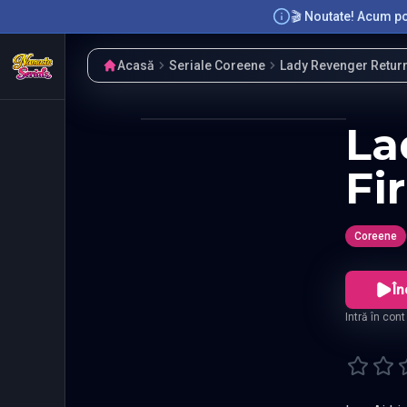
🎬 Noutate! Acum poț
Acasă
Seriale Coreene
Lady Revenger Retur
La
Fi
Coreene
În
Intră în con