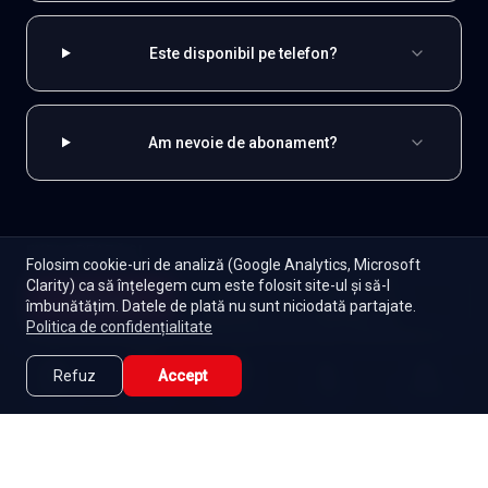
Este disponibil pe telefon?
Am nevoie de abonament?
EXPLOREAZĂ ȘI
Folosim cookie-uri de analiză (Google Analytics, Microsoft
Clarity) ca să înțelegem cum este folosit site-ul și să-l
Coreene
Toate serialele
Abonament
Începe
îmbunătățim. Datele de plată nu sunt niciodată partajate.
Episoade
Lista mea
Politica de confidențialitate
Seriale de dramă
Seriale de familie
Telenovele
Seriale gratuite
Refuz
Accept
Caută
Lista Mea
Acasă
Seriale
Filme