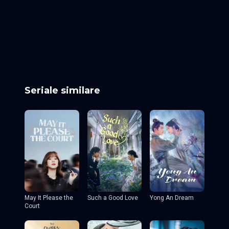
Episodul 19
Episodul 20
Episodul 21
Episodul 22
Episodul 23
Episodul 24
Episodul 25
Episodul 26
Episodul 27
Episodul 28
Episodul 29
Episodul 30
Episodul 31
Episodul 32
Episodul 33
Episodul 34
Episodul 35
Episodul 36
Episodul 37
Episodul 38
Seriale similare
May It Please the
Such a Good Love
Yong An Dream
Court