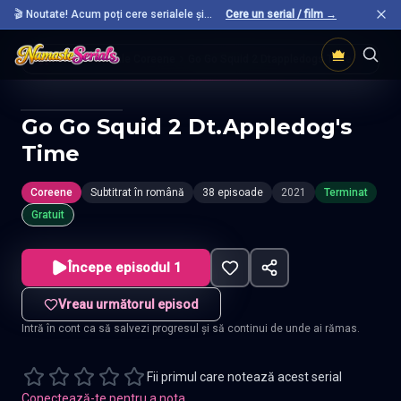
🎬 Noutate! Acum poți cere serialele și
Cere un serial / film →
filmele preferate care nu sunt încă pe site.
Acasă
Seriale Coreene
Go Go Squid 2 Dtappledogs Time
Go Go Squid 2 Dt.Appledog's
Time
Coreene
Subtitrat în română
38 episoade
2021
Terminat
Gratuit
Începe episodul 1
Vreau următorul episod
Intră în cont ca să salvezi progresul și să continui de unde ai rămas.
Fii primul care notează acest serial
Conectează-te pentru a nota