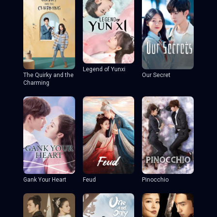
Legend of Yunxi
The Quirky and the
Our Secret
Charming
Gank Your Heart
Feud
Pinocchio