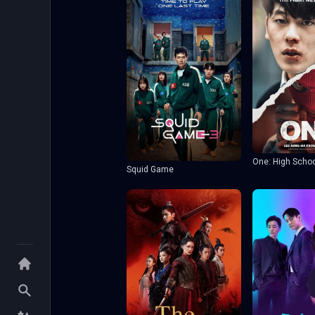
One: High Scho
Squid Game