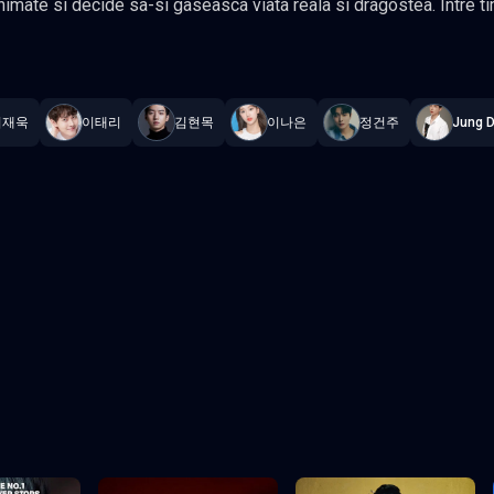
al al celorlalte personaje, dar viata lui
ary You
—
Subtitrat în română
,
Namaste Serials
.
16 episoade
,
Actual
 cunoscut-o pe Dan Oh. Isi incep misterioasa aventura pentru a afla secretul lumii
omantice si incearca sa-si recapete viata independenta. Gen Comedie, Romantic,
Actori: Kim Hye Yoon, Rowoon
이재욱
이태리
김현목
이나은
정건주
Jung 
Episodul 3
Episodul 4
Episodul 8
Episodul 9
2
Episodul 13
Episodul 14