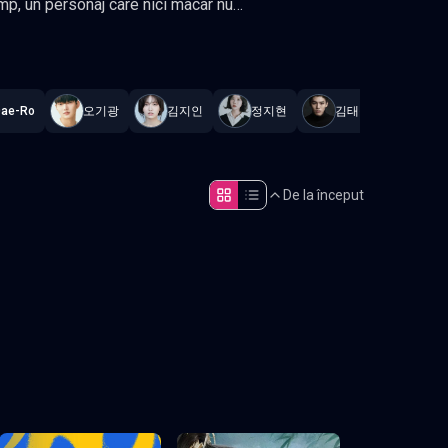
izat constant
.
Dae-Ro
오기광
김지인
정지현
김태정
Han 
De la început
Episodul 5
Episodul 10
Episodul 15