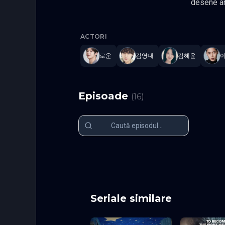
desene animate si decide sa-si gaseasca viata reala si dragostea. Intre timp, un personaj care nici macar nu
isi are numele, Studentul numarul 13 al liceului Seuli, traieste ca un fund
Extraordin
se schimba incet dupa ce a
ACTORI
de desene animate r
Fantezie 
로운
김영대
김혜윤
Episoade
(
16
)
Episodul 1
Episodul 2
Episodul 6
Episodul 7
Episodul 11
Episodul 1
Episodul 16
Seriale similare