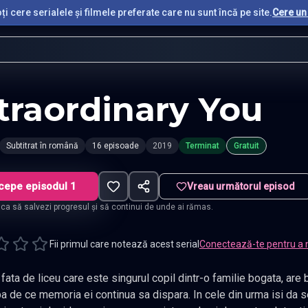
i cere serialele și filmele preferate care nu sunt încă pe site.
Cere un 
traordinary You
Subtitrat în română
16 episoade
2019
Terminat
Gratuit
cepe episodul 1
Vreau următorul episod
t ca să salvezi progresul și să continui de unde ai rămas.
Fii primul care notează acest serial
Conectează-te pentru a 
 care este singurul copil dintr-o familie bogata, are boli cardiace congenitale. Intr-o zi,
moria ei continua sa dispara. In cele din urma isi da seama ca este un personaj din