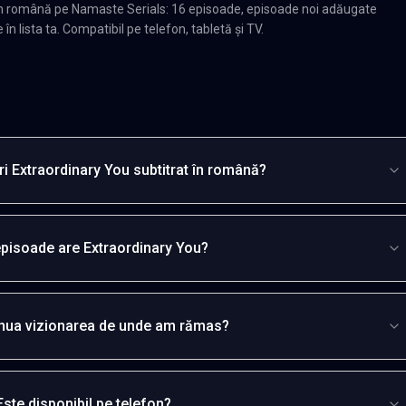
 în română pe Namaste Serials: 16 episoade, episoade noi adăugate
n lista ta. Compatibil pe telefon, tabletă și TV.
i Extraordinary You subtitrat în română?
episoade are Extraordinary You?
inua vizionarea de unde am rămas?
Este disponibil pe telefon?