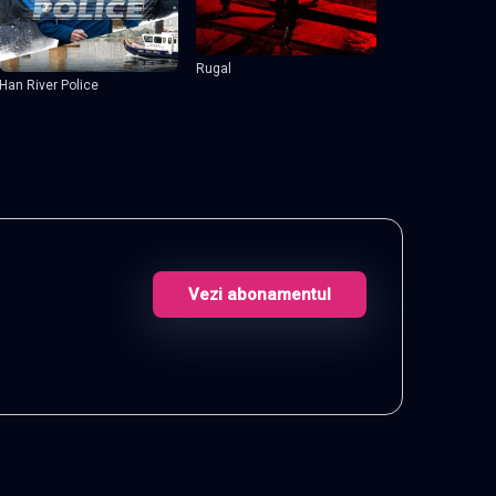
Rugal
Han River Police
Vezi abonamentul