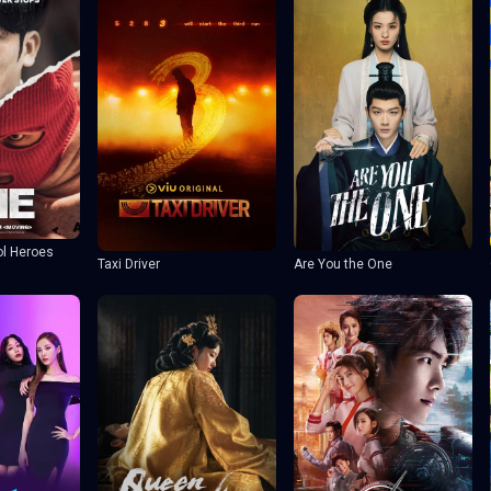
ol Heroes
Taxi Driver
Are You the One