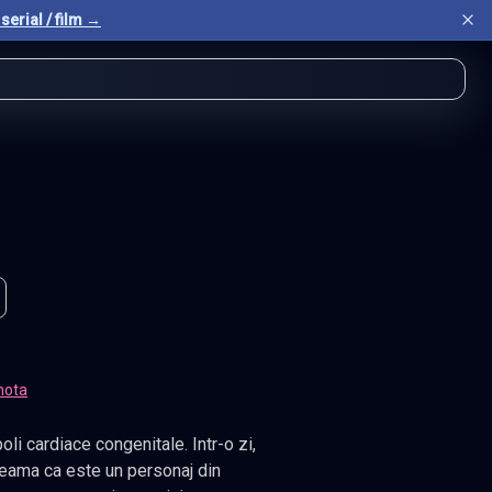
serial / film →
nota