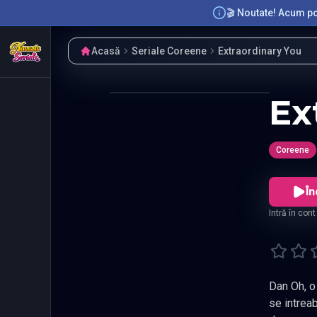
🎬 Noutate! Acum poț
Acasă
Seriale Coreene
Extraordinary You
Ex
Coreene
În
Intră în con
Dan Oh, o fata de liceu
se intreaba de ce me