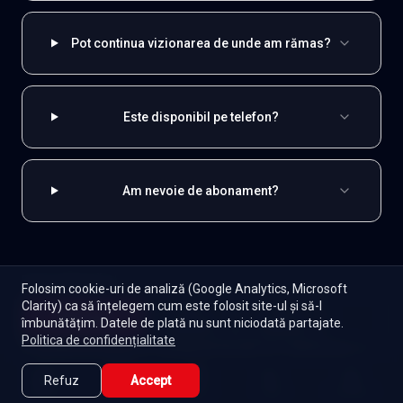
Pot continua vizionarea de unde am rămas?
Este disponibil pe telefon?
Am nevoie de abonament?
EXPLOREAZĂ ȘI
Folosim cookie-uri de analiză (Google Analytics, Microsoft
Clarity) ca să înțelegem cum este folosit site-ul și să-l
Coreene
Toate serialele
Abonament
Începe
îmbunătățim. Datele de plată nu sunt niciodată partajate.
Episoade
Lista mea
Politica de confidențialitate
Seriale de dramă
Seriale de familie
Telenovele
Seriale gratuite
Refuz
Accept
Caută
Lista Mea
Acasă
Seriale
Filme