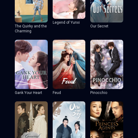
Legend of Yunxi
The Quirky and the
Our Secret
Charming
Gank Your Heart
Feud
Pinocchio