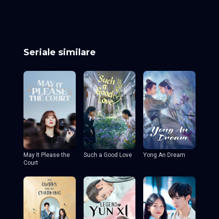
Episodul 25
Episodul 26
Episodul 27
Episodul 28
Episodul 29
Episodul 30 final
Seriale similare
May It Please the
Such a Good Love
Yong An Dream
Court