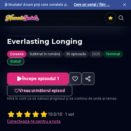
🎬 Noutate! Acum poți cere serialele și
Cere un serial / film →
filmele preferate care nu sunt încă pe site.
Acasă
Seriale Coreene
Everlasting Longing
Everlasting Longing
Coreene
Subtitrat în română
30 episoade
2025
Terminat
Gratuit
Începe episodul 1
Vreau următorul episod
Intră în cont ca să salvezi progresul și să continui de unde ai rămas.
10.0/10 · 1 vot
Conectează-te pentru a nota